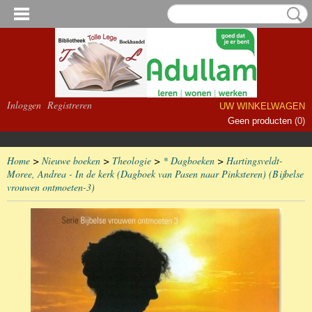
Inloggen
Registreren
UW WINKELWAGEN
Geen producten
(0)
Home
>
Nieuwe boeken
>
Theologie
>
* Dagboeken
>
Hartingsveldt-
Moree, Andrea - In de kerk (Dagboek van Pasen naar Pinksteren) (Bijbelse
vrouwen ontmoeten-3)