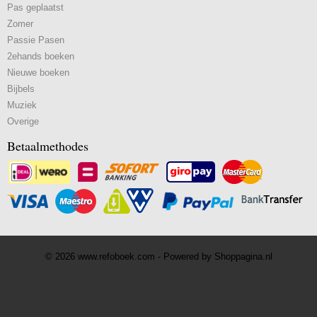
Pas geplaatst
Zomer
Passie Pasen
2ehands boeken
Nieuwe boeken
Bijbels
Muziek
Overige
Betaalmethodes
© 2026 www.refoboek.com - Powered by Shoppagina.nl