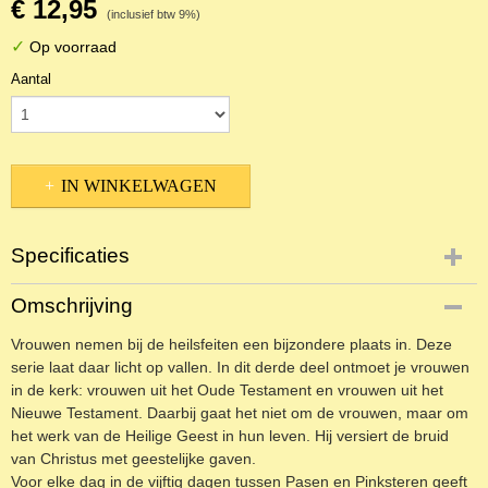
€ 12,95
(inclusief btw 9%)
✓
Op voorraad
Aantal
IN WINKELWAGEN
Specificaties
Productcode
Omschrijving
NBKTD-19439
Vrouwen nemen bij de heilsfeiten een bijzondere plaats in. Deze
EAN code
9789462789098
serie laat daar licht op vallen. In dit derde deel ontmoet je vrouwen
in de kerk: vrouwen uit het Oude Testament en vrouwen uit het
Nieuwe Testament. Daarbij gaat het niet om de vrouwen, maar om
het werk van de Heilige Geest in hun leven. Hij versiert de bruid
van
Christus met geestelijke gaven.
Voor elke dag in de vijftig dagen tussen Pasen en Pinksteren geeft