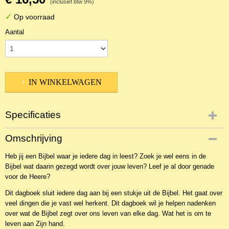
(inclusief btw 9%)
✓
Op voorraad
Aantal
IN WINKELWAGEN
Specificaties
Productcode
Omschrijving
NBKTD-2674
Heb jij een Bijbel waar je iedere dag in leest? Zoek je wel eens in de
EAN code
Bijbel wat daarin gezegd wordt over jouw leven? Leef je al door genade
9789033121630
voor de Heere?
Productcode leverancier
Den Hertog
Dit dagboek sluit iedere dag aan bij een stukje uit de Bijbel. Het gaat over
veel dingen die je vast wel herkent. Dit dagboek wil je helpen nadenken
over wat de Bijbel zegt over ons leven van elke dag. Wat het is om te
leven aan Zijn hand.