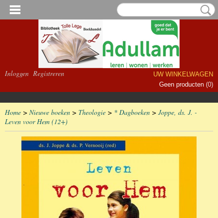
Inloggen
Registreren
UW WINKELWAGEN
Geen producten
(0)
Home
>
Nieuwe boeken
>
Theologie
>
* Dagboeken
>
Joppe, ds. J. -
Leven voor Hem (12+)