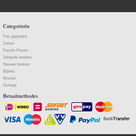
Categorieën
Pas geplaatst
Zomer
Passie Pasen
2ehands boeken
Nieuwe boeken
Bijbels
Muziek
Overige
Betaalmethodes