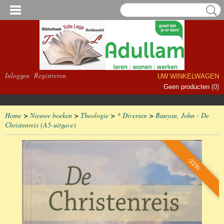
Inloggen
Registreren
UW WINKELWAGEN
Geen producten
(0)
Home
>
Nieuwe boeken
>
Theologie
>
* Diversen
>
Bunyan, John - De
Christenreis (A5-uitgave)
-31%