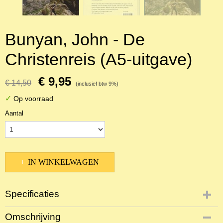
Bunyan, John - De
Christenreis (A5-uitgave)
€ 9,95
€ 14,50
(inclusief btw 9%)
✓
Op voorraad
Aantal
IN WINKELWAGEN
Specificaties
Productcode
Omschrijving
NBKTDi-10947