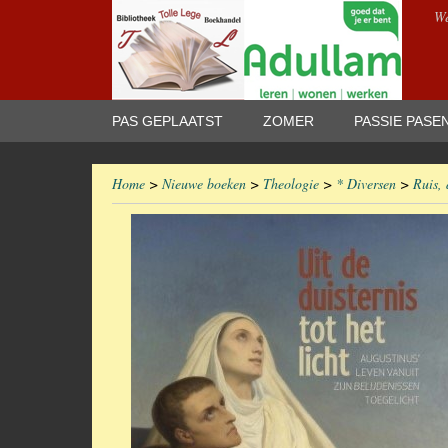
We
PAS GEPLAATST
ZOMER
PASSIE PASE
Home
>
Nieuwe boeken
>
Theologie
>
* Diversen
>
Ruis, 