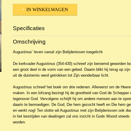
IN WINKELWAGEN
Specificaties
Productcode
NBKTDi-14578
Omschrijving
EAN code
9789033132742
Productcode leverancier
Den Hertog
Augustinus’ leven vanuit zijn Belijdenissen toegelicht
De kerkvader Augustinus (354-430) schreef zijn beroemd geworden bo
een groot deel in de vorm van een gebed. Daarin blikt hij terug op zijn
uit de duisternis werd getrokken tot Zijn wonderbaar licht.
Augustinus schreef het boek om drie redenen. Allereerst om de Heere 
maken. In een lofzang bezingt hij de grootheid van God de Schepper en 
tegenover God. Vervolgens schrijft hij om andere mensen aan te spor
daarin te bemoedigen. De God, Die hem gezocht heeft en Die hem gev
en werkt nog! Ten slotte wil Augustinus met zijn Belijdenissen ook dw
in het bestrijden van dwalingen zal ons inzicht in Gods Woord steeds h
worden.