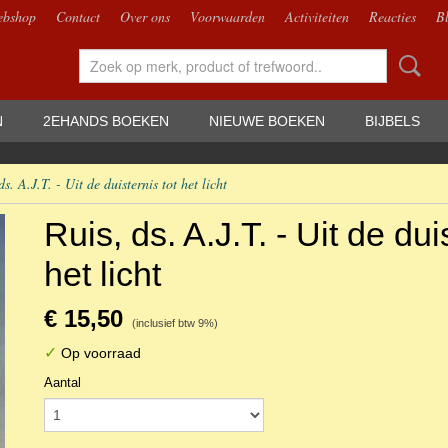
bshop
Contact
Over ons
Voorwaarden
Activiteiten
Reacties
B
N
2EHANDS BOEKEN
NIEUWE BOEKEN
BIJBELS
ds. A.J.T. - Uit de duisternis tot het licht
Ruis, ds. A.J.T. - Uit de dui
het licht
€ 15,50
(inclusief btw 9%)
✓
Op voorraad
Aantal