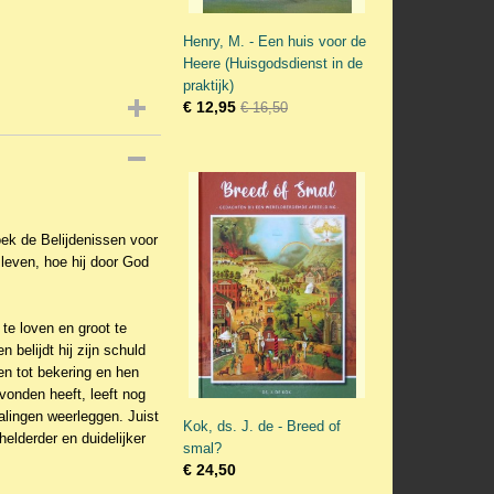
Henry, M. - Een huis voor de
Heere (Huisgodsdienst in de
praktijk)
€ 12,95
€ 16,50
ek de Belijdenissen voor
 leven, hoe hij door God
te loven en groot te
belijdt hij zijn schuld
en tot bekering en hen
onden heeft, leeft nog
alingen weerleggen. Juist
Kok, ds. J. de - Breed of
elderder en duidelijker
smal?
€ 24,50