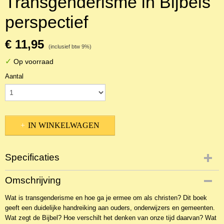
Transgenderisme in Bijbels
perspectief
€ 11,95
(inclusief btw 9%)
✓
Op voorraad
Aantal
IN WINKELWAGEN
Specificaties
Productcode
Omschrijving
NBKT-15914
Wat is transgenderisme en hoe ga je ermee om als christen? Dit boek
EAN code
geeft een duidelijke handreiking aan ouders, onderwijzers en gemeenten.
9789087187293
Wat zegt de Bijbel? Hoe verschilt het denken van onze tijd daarvan? Wat