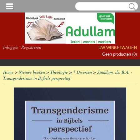
Inloggen
Registreren
UW WINKELWAGEN
Geen producten
(0)
Home
>
Nieuwe boeken
>
Theologie
>
* Diversen
>
Zuiddam, ds. B.A. -
Transgenderisme in Bijbels perspectief