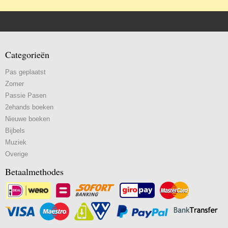
Categorieën
Pas geplaatst
Zomer
Passie Pasen
2ehands boeken
Nieuwe boeken
Bijbels
Muziek
Overige
Betaalmethodes