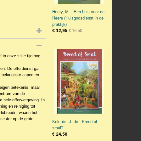
Henry, M. - Een huis voor de
Heere (Huisgodsdienst in de
praktijk)
€ 12,95
€ 16,50
n onze stille tijd nog
en. De offerdienst gaf
 belangrijke aspecten
n eigen betekenis, maar
centrum van de
 hele offerwetgeving. In
ng en reiniging tot
Hebreeën, waarin het
riester op de grote
Kok, ds. J. de - Breed of
smal?
€ 24,50