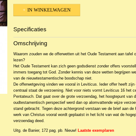
IN WINKELWAGEN
Specificaties
Productcode
NBKTDi-19443
Omschrijving
EAN code
9789402906554
Waarom zouden we de offerwetten uit het Oude Testament aan tafel of i
lezen?
Het Oude Testament kan zich geen godsdienst zonder offers voorstell
immers toegang tot God. Zonder kennis van deze wetten begrijpen we
van de nieuwtestamentische boodschap niet.
De offerwetgeving vinden we vooral in Leviticus. Ieder offer heeft zij
centraal staat de verzoening. Niet voor niets vormt Leviticus 16 het 
Pentateuch. Dat gaat over de grote verzoendag, het hoogtepunt van de
oudtestamentisch perspectief werd dan op alomvattende wijze verzoeni
stand gebracht. Tegen deze achtergrond verstaan we de brief aan de 
werk van Christus vooral wordt geplaatst in het licht van wat de hogep
verzoendag deed.
Uitg. de Banier, 172 pag. pb. Nieuw!
Laatste exemplaren