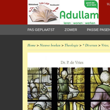
We
PAS GEPLAATST
ZOMER
PASSIE PASE
Home
>
Nieuwe boeken
>
Theologie
>
* Diversen
>
Vries,