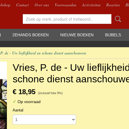
bshop
Contact
Over ons
Voorwaarden
Activiteiten
Reacties
B
N
2EHANDS BOEKEN
NIEUWE BOEKEN
BIJBELS
 P. de - Uw lieflijkheid en schone dienst aanschouwen
Vries, P. de - Uw lieflijkhei
schone dienst aanschouw
€ 18,95
(inclusief btw 9%)
✓
Op voorraad
Aantal