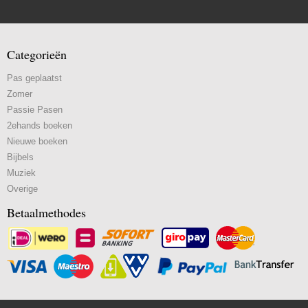
Categorieën
Pas geplaatst
Zomer
Passie Pasen
2ehands boeken
Nieuwe boeken
Bijbels
Muziek
Overige
Betaalmethodes