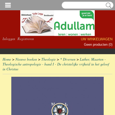
Inloggen
Registreren
UW WINKELWAGEN
Geen producten
(0)
Home
>
Nieuwe boeken
>
Theologie
>
* Diversen
>
Luther, Maarten -
Theologische antropologie - band I - De christelijke vrijheid in het geloof
in Christus