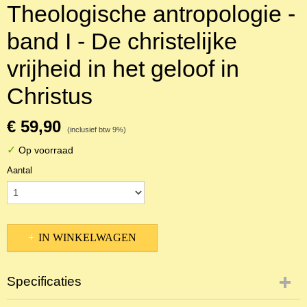
Theologische antropologie -
band I - De christelijke
vrijheid in het geloof in
Christus
€ 59,90
(inclusief btw 9%)
✓
Op voorraad
Aantal
IN WINKELWAGEN
Specificaties
Productcode