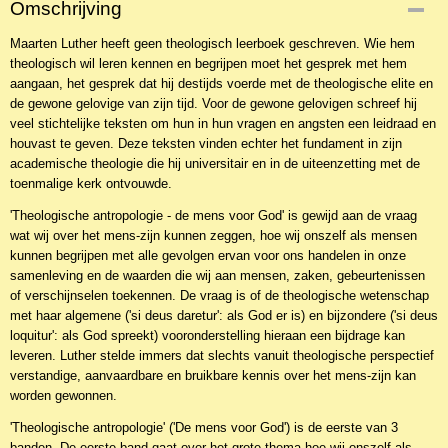
Omschrijving
NBKTDi-20723
Maarten Luther heeft geen theologisch leerboek geschreven. Wie hem
EAN code
theologisch wil leren kennen en begrijpen moet het gesprek met hem
9789463400480
aangaan, het gesprek dat hij destijds voerde met de theologische elite en
de gewone gelovige van zijn tijd. Voor de gewone gelovigen schreef hij
veel stichtelijke teksten om hun in hun vragen en angsten een leidraad en
houvast te geven. Deze teksten vinden echter het fundament in zijn
academische theologie die hij universitair en in de uiteenzetting met de
toenmalige kerk ontvouwde.
'Theologische antropologie - de mens voor God' is gewijd aan de vraag
wat wij over het mens-zijn kunnen zeggen, hoe wij onszelf als mensen
kunnen begrijpen met alle gevolgen ervan voor ons handelen in onze
samenleving en de waarden die wij aan mensen, zaken, gebeurtenissen
of verschijnselen toekennen. De vraag is of de theologische wetenschap
met haar algemene ('si deus daretur': als God er is) en bijzondere ('si deus
loquitur': als God spreekt) vooronderstelling hieraan een bijdrage kan
leveren. Luther stelde immers dat slechts vanuit theologische perspectief
verstandige, aanvaardbare en bruikbare kennis over het mens-zijn kan
worden gewonnen.
'Theologische antropologie' ('De mens voor God') is de eerste van 3
banden. De eerste band gaat over het grote thema hoe wij onszelf als