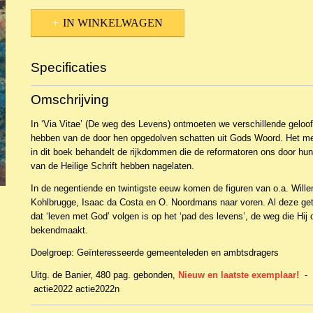
IN WINKELWAGEN
Specificaties
Productcode
NBKT-22758
Omschrijving
EAN code
9789402907360
In ‘Via Vitae’ (De weg des Levens) ontmoeten we verschillende geloof
hebben van de door hen opgedolven schatten uit Gods Woord. Het me
in dit boek behandelt de rijkdommen die de reformatoren ons door hun
van de Heilige Schrift hebben nagelaten.
In de negentiende en twintigste eeuw komen de figuren van o.a. Wille
Kohlbrugge, Isaac da Costa en O. Noordmans naar voren. Al deze ge
dat ‘leven met God’ volgen is op het ‘pad des levens’, de weg die Hij 
bekendmaakt.
Doelgroep: Geïnteresseerde gemeenteleden en ambtsdragers
Uitg. de Banier, 480 pag. gebonden,
Nieuw en laatste exemplaar!
- 
actie2022 actie2022n