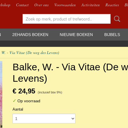
bshop
Contact
Over ons
Voorwaarden
Activiteiten
Reacties
B
N
2EHANDS BOEKEN
NIEUWE BOEKEN
BIJBELS
, W. - Via Vitae (De weg des Levens)
Balke, W. - Via Vitae (De 
Levens)
€ 24,95
(inclusief btw 9%)
✓
Op voorraad
Aantal