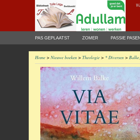
We
PAS GEPLAATST
ZOMER
PASSIE PASE
Home
>
Nieuwe boeken
>
Theologie
>
* Diversen
>
Balke