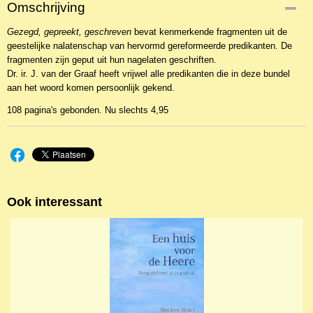
Productcode
Omschrijving
NBKTDi-257
Gezegd, gepreekt, geschreven
EAN code
bevat kenmerkende fragmenten uit de
geestelijke nalatenschap van hervormd gereformeerde predikanten. De
9789033630453
fragmenten zijn geput uit hun nagelaten geschriften.
Dr. ir. J. van der Graaf heeft vrijwel alle predikanten die in deze bundel
aan het woord komen persoonlijk gekend.
108 pagina's gebonden. Nu slechts 4,95
Ook interessant