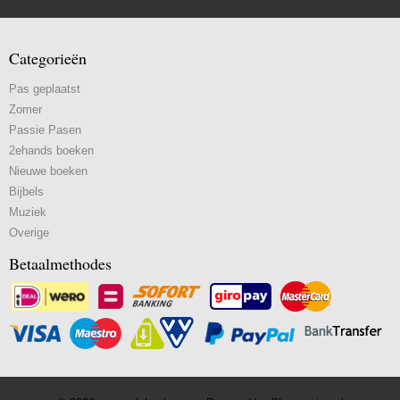
Categorieën
Pas geplaatst
Zomer
Passie Pasen
2ehands boeken
Nieuwe boeken
Bijbels
Muziek
Overige
Betaalmethodes