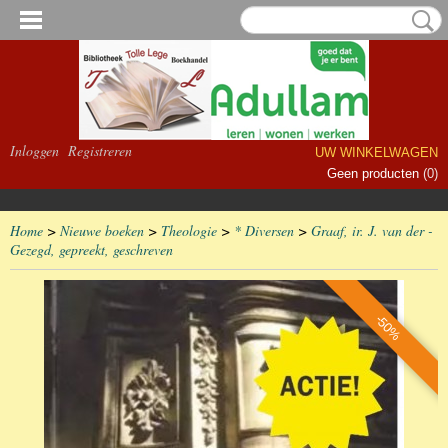
Inloggen
Registreren
UW WINKELWAGEN
Geen producten
(0)
Home
>
Nieuwe boeken
>
Theologie
>
* Diversen
>
Graaf, ir. J. van der -
Gezegd, gepreekt, geschreven
-50%