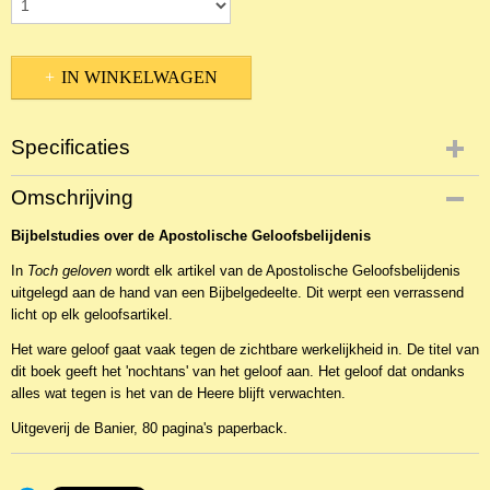
IN WINKELWAGEN
Specificaties
Productcode
Omschrijving
NBKTDi-880
Bijbelstudies over de Apostolische Geloofsbelijdenis
EAN code
9789033632341
In
Toch geloven
wordt elk artikel van de Apostolische Geloofsbelijdenis
uitgelegd aan de hand van een Bijbelgedeelte. Dit werpt een verrassend
licht op elk geloofsartikel.
Het ware geloof gaat vaak tegen de zichtbare werkelijkheid in. De titel van
dit boek geeft het 'nochtans' van het geloof aan. Het geloof dat ondanks
alles wat tegen is het van de Heere blijft verwachten.
Uitgeverij de Banier, 80 pagina's paperback.