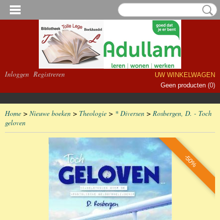
Inloggen
Registreren
UW WINKELWAGEN
Geen producten
(0)
Home
>
Nieuwe boeken
>
Theologie
>
* Diversen
>
Rosbergen, D. - Toch
geloven
-50%