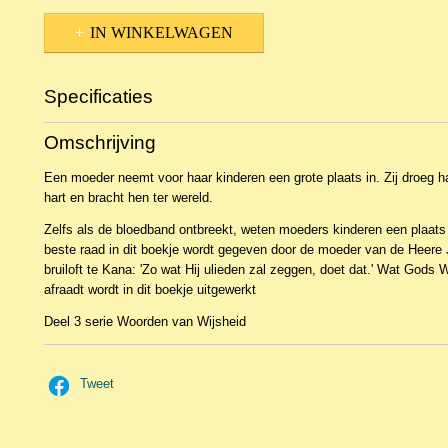
IN WINKELWAGEN
Specificaties
Productcode
10065
Omschrijving
EAN code
9789462781719
Een moeder neemt voor haar kinderen een grote plaats in. Zij droeg h
hart en bracht hen ter wereld.
Zelfs als de bloedband ontbreekt, weten moeders kinderen een plaats 
beste raad in dit boekje wordt gegeven door de moeder van de Heere 
bruiloft te Kana: 'Zo wat Hij ulieden zal zeggen, doet dat.' Wat Gods
afraadt wordt in dit boekje uitgewerkt
Deel 3 serie Woorden van Wijsheid
Tweet