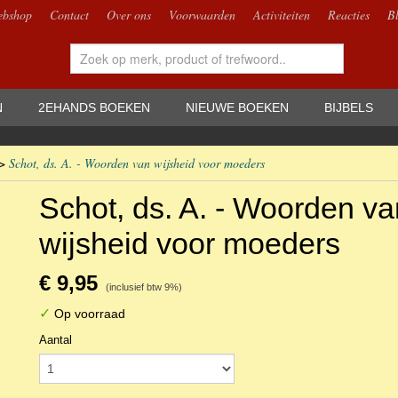
bshop
Contact
Over ons
Voorwaarden
Activiteiten
Reacties
B
N
2EHANDS BOEKEN
NIEUWE BOEKEN
BIJBELS
>
Schot, ds. A. - Woorden van wijsheid voor moeders
Schot, ds. A. - Woorden va
wijsheid voor moeders
€ 9,95
(inclusief btw 9%)
✓
Op voorraad
Aantal