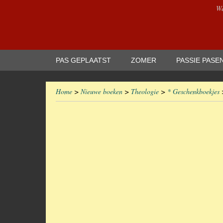
We
PAS GEPLAATST
ZOMER
PASSIE PASE
Home
>
Nieuwe boeken
>
Theologie
>
* Geschenkboekjes