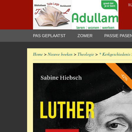
We
PAS GEPLAATST
ZOMER
PASSIE PASE
Home
>
Nieuwe boeken
>
Theologie
>
* Kerkgeschiedenis
-42%