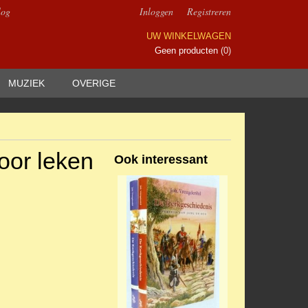
log
Inloggen
Registreren
UW WINKELWAGEN
Geen producten
(0)
MUZIEK
OVERIGE
oor leken
Ook interessant