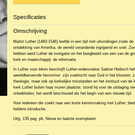
Specificaties
Productcode
NBKTKe-16387
Omschrijving
EAN code
9789055605286
Martin Luther (1483-1546) leefde in een tijd met uitvindingen zoals d
ontdekking van Amerika; de wereld veranderde ingrijpend en snel. Zon
hebben werd Luther de instigator en het boegbeeld van een van de gro
kerk en maatschappij: de reformatie.
In
Luther voor leken
beschrijft Luther-onderzoeker Sabine Hiebsch he
wereldberoemde hervormer: zijn zoektocht naar God in het klooster; zi
theologie, maar ook op kerkelijke misstanden en het instituut van de 
kerk Luther buiten haar muren plaatste, stond hij voor de uitdaging ni
ontwikkelen; het wordt beschouwd als het begin van een nieuwe tijd.
Voor iedereen die zoekt naar een korte kennismaking met Luther, bie
heldere introductie.
Uitg. 135 pag. pb, Nieuw en laatste exemplaren