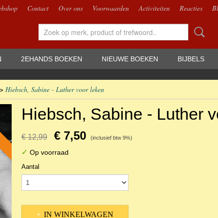
bshop
Contact
Over ons
Voorwaarden
Activiteiten
Reacties
B
N
2EHANDS BOEKEN
NIEUWE BOEKEN
BIJBELS
>
Hiebsch, Sabine - Luther voor leken
Hiebsch, Sabine - Luther v
€ 7,50
€ 12,99
(inclusief btw 9%)
✓
Op voorraad
Aantal
IN WINKELWAGEN