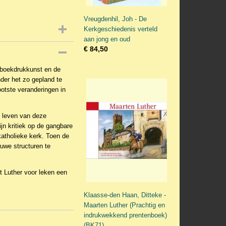
Vreugdenhil, Joh - De
Kerkgeschiedenis verteld
aan jong en oud
€ 84,50
e boekdrukkunst en de
der het zo gepland te
otste veranderingen in
t leven van deze
jn kritiek op de gangbare
katholieke kerk. Toen de
euwe structuren te
dt
Luther voor leken
een
Klaasse-den Haan, Ditteke -
Maarten Luther (Prachtig en
indrukwekkend prentenboek)
(BK71)