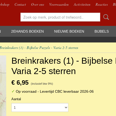
bshop
Contact
Over ons
Voorwaarden
Activiteiten
Reacties
B
N
2EHANDS BOEKEN
NIEUWE BOEKEN
BIJBELS
Breinkrakers (1) - Bijbelse Puzzels - Varia 2-5 sterren
Breinkrakers (1) - Bijbelse
Varia 2-5 sterren
€ 6,95
(inclusief btw 9%)
✓
Op voorraad
- Levertijd CBC leverbaar 2026-06
Aantal