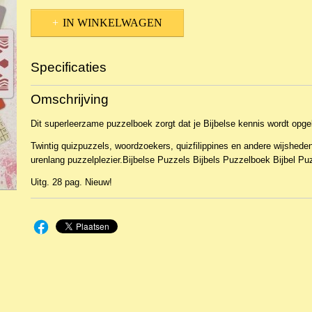
IN WINKELWAGEN
Specificaties
Productcode
NBKPu-26232
Omschrijving
EAN code
9789493200159
Dit superleerzame puzzelboek zorgt dat je Bijbelse kennis wordt opgek
Twintig quizpuzzels, woordzoekers, quizfilippines en andere wijshede
urenlang puzzelplezier.Bijbelse Puzzels Bijbels Puzzelboek Bijbel P
Uitg. 28 pag. Nieuw!