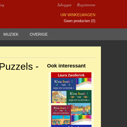
log
Inloggen
Registreren
UW WINKELWAGEN
Geen producten
(0)
MUZIEK
OVERIGE
 Puzzels -
Ook interessant