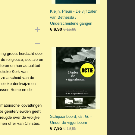
Kleijn, Pleun - De vijf zalen
van Bethesda /
Onderscheidene gangen
€ 6,90
€ 16,90
ing groots herdacht door
de religieuze, sociale en
oren en hun actualiteit
olieke Kerk van
n ze afscheid van de
holieke denkwijze en
 tussen Rome en de
rmatorische' opvattingen
de geïnterviewden geeft
Schipaanboord, ds. G. -
reugde over de vrolijke
Onder de vijgenboom
men offer van Christus.
€ 7,95
€ 19,95