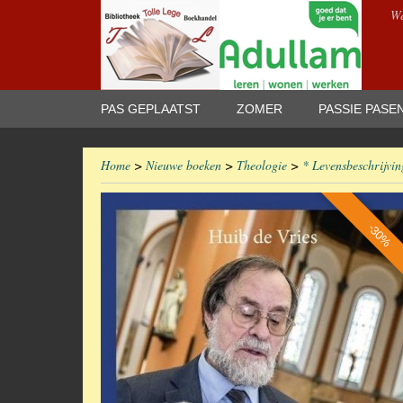
We
PAS GEPLAATST
ZOMER
PASSIE PASE
Home
>
Nieuwe boeken
>
Theologie
>
* Levensbeschrijvin
-30%