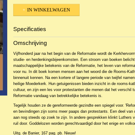
IN WINKELWAGEN
Specificaties
Productcode
NBKTL-18576
Omschrijving
EAN code
9789402904765
Vijfhonderd jaar na het begin van de Reformatie wordt de Kerkhervorm
studie- en herdenkingsbijeenkomsten. Een stroom van boeken belicht 
maatschappelijke betekenis van de Reformatie, het leven van reformat
voor nu. In dit boek komen mensen aan het woord die de Rooms-Kath
binnenuit kennen. Na een kortere of langere periode van twijfel name
heilige Moederkerk. Hun getuigenissen bieden inzicht in de rooms-kat
cultuur, en zijn een les voor protestanten die menen dat het verschil
Reformatie vandaag van betrekkelijke betekenis is.
Tegelijk houden ze de gereformeerde gezindte een spiegel voor. 'Refo
en bevindingen zijn soms meer paaps dan protestants. Een deel van 
aan nog steeds op zoek te zijn. In andere gesprekken klinkt Luthers v
ruil door. Goddelozen worden gerechtvaardigd door het enige en volko
Uitg. de Banier, 167 pag. pb. Nieuw!