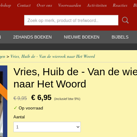
bshop
Contact
Over ons
Voorwaarden
Activiteiten
Reacties
B
N
2EHANDS BOEKEN
NIEUWE BOEKEN
BIJBELS
gen
>
Vries, Huib de - Van de wierook naar Het Woord
Vries, Huib de - Van de wi
naar Het Woord
€ 6,95
€ 9,95
(inclusief btw 9%)
✓
Op voorraad
Aantal