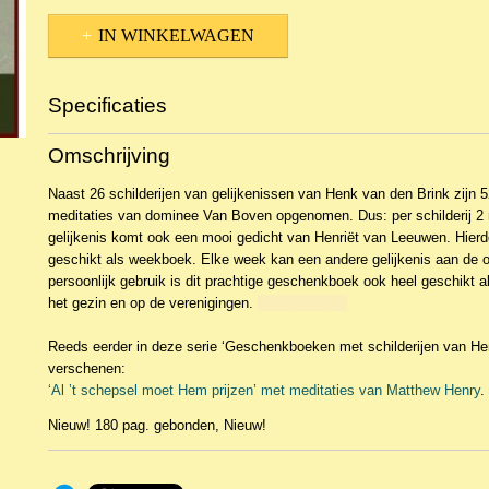
IN WINKELWAGEN
Specificaties
Productcode
NBKTMe-21233
Omschrijving
EAN code
9789461151162
Productcode leverancier
De Ramshoorn
Naast 26 schilderijen van gelijkenissen van Henk van den Brink zijn
meditaties van dominee Van Boven opgenomen. Dus: per schilderij 2 m
gelijkenis komt ook een mooi gedicht van Henriët van Leeuwen. Hierd
geschikt als weekboek. Elke week kan een andere gelijkenis aan de 
persoonlijk gebruik is dit prachtige geschenkboek ook heel geschikt al
het gezin en op de verenigingen.
Ruissen david
Reeds eerder in deze serie ‘Geschenkboeken met schilderijen van He
verschenen:
‘Al ’t schepsel moet Hem prijzen’ met meditaties van Matthew Henry
.
Nieuw! 180 pag. gebonden, Nieuw!