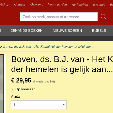
bshop
Contact
Over ons
Voorwaarden
Activiteiten
Reacties
B
N
2EHANDS BOEKEN
NIEUWE BOEKEN
BIJBELS
>
Boven, ds. B.J. van - Het Koninkrijk der hemelen is gelijk aan...
Boven, ds. B.J. van - Het K
der hemelen is gelijk aan...
€ 29,95
(inclusief btw 9%)
✓
Op voorraad
Aantal