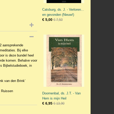
Catsburg, ds. J. - Verloren...
en gevonden (Nieuw!)
€ 5,00
€ 7,50
 52 aansprekende
editaties. Bij elke
oor is deze bundel heel
orde komen. Behalve voor
s Bijbelstudieboek, in
nk van den Brink’
 Ruissen
Doornenbal, ds. J.T. - Van
Hem is mijn Heil
€ 6,95
€ 13,90