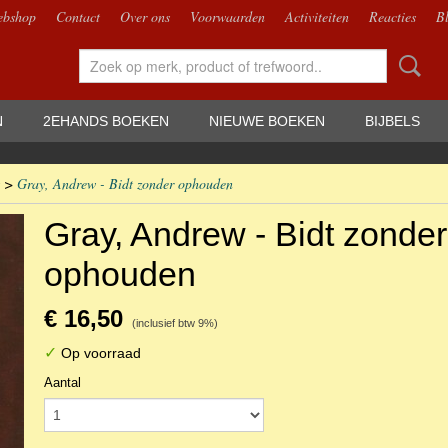
bshop
Contact
Over ons
Voorwaarden
Activiteiten
Reacties
B
N
2EHANDS BOEKEN
NIEUWE BOEKEN
BIJBELS
>
Gray, Andrew - Bidt zonder ophouden
Gray, Andrew - Bidt zonder
ophouden
€ 16,50
(inclusief btw 9%)
✓
Op voorraad
Aantal