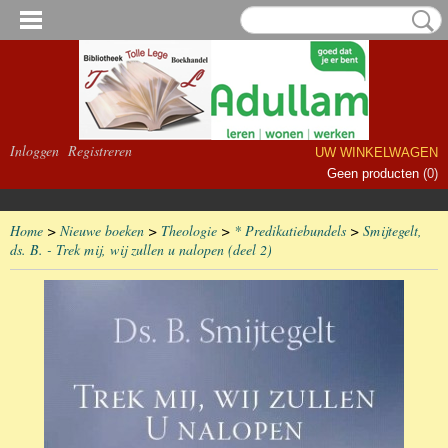
Inloggen
Registreren
UW WINKELWAGEN
Geen producten
(0)
Home
>
Nieuwe boeken
>
Theologie
>
* Predikatiebundels
>
Smijtegelt,
ds. B. - Trek mij, wij zullen u nalopen (deel 2)