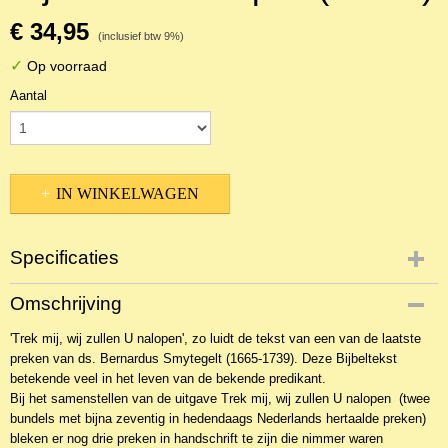
€ 34,95
(inclusief btw 9%)
✓
Op voorraad
Aantal
IN WINKELWAGEN
Specificaties
Productcode
Omschrijving
NBKTPr-1274
'Trek mij, wij zullen U nalopen', zo luidt de tekst van een van de laatste
EAN code
preken van ds. Bernardus Smytegelt (1665-1739). Deze Bijbeltekst
9789462780095
betekende veel in het leven van de bekende predikant.
Bij het samenstellen van de uitgave Trek mij, wij zullen U nalopen (twee
bundels met bijna zeventig in hedendaags Nederlands hertaalde preken)
bleken er nog drie preken in handschrift te zijn die nimmer waren