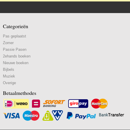
Categorieën
Pas geplaatst
Zomer
Passie Pasen
2ehands boeken
Nieuwe boeken
Bijbels
Muziek
Overige
Betaalmethodes