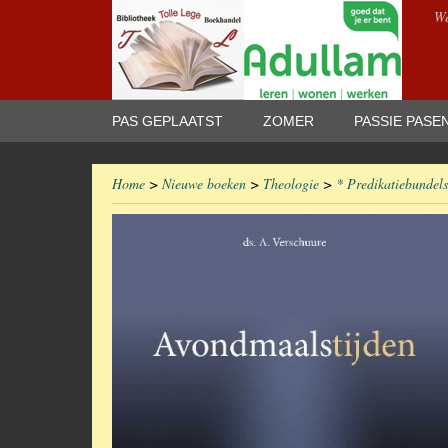
We
PAS GEPLAATST
ZOMER
PASSIE PASE
Home
>
Nieuwe boeken
>
Theologie
>
* Predikatiebundels