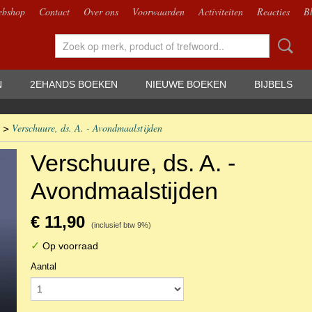
bshop
Contact
Over ons
Voorwaarden
Activiteiten
Reacties
B
N
2EHANDS BOEKEN
NIEUWE BOEKEN
BIJBELS
>
Verschuure, ds. A. - Avondmaalstijden
Verschuure, ds. A. -
Avondmaalstijden
€ 11,90
(inclusief btw 9%)
✓
Op voorraad
Aantal