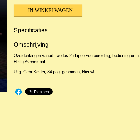
IN WINKELWAGEN
Specificaties
Productcode
NBKTPr-13791
Omschrijving
EAN code
9789055518562
Overdenkingen vanuit Éxodus 25 bij de voorbereiding, bediening en n
Heilig Avondmaal.
Uitg. Gebr Koster, 84 pag. gebonden, Nieuw!