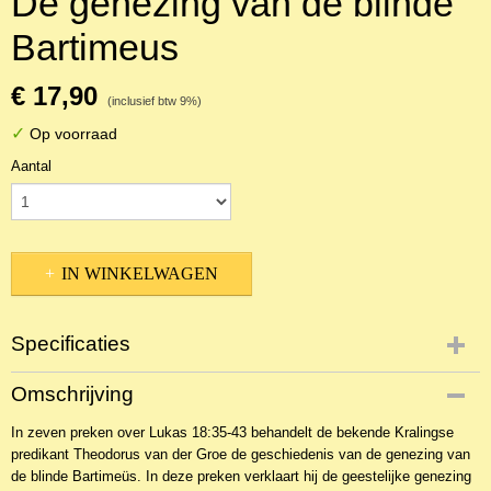
De genezing van de blinde
Bartimeus
€ 17,90
(inclusief btw 9%)
✓
Op voorraad
Aantal
IN WINKELWAGEN
Specificaties
Productcode
Omschrijving
NBKT-15743
In zeven preken over Lukas 18:35-43 behandelt de bekende Kralingse
EAN code
predikant Theodorus van der Groe de geschiedenis van de genezing van
9789033130663
de blinde Bartimeüs. In deze preken verklaart hij de geestelijke genezing