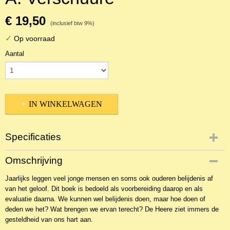
€ 19,50
(inclusief btw 9%)
✓
Op voorraad
Aantal
IN WINKELWAGEN
Specificaties
Productcode
Omschrijving
NBKTPr--16366
Jaarlijks leggen veel jonge mensen en soms ook ouderen belijdenis af
EAN code
van het geloof. Dit boek is bedoeld als voorbereiding daarop en als
9789461151018
evaluatie daarna. We kunnen wel belijdenis doen, maar hoe doen of
deden we het? Wat brengen we ervan terecht? De Heere ziet immers de
gesteldheid van ons hart aan.