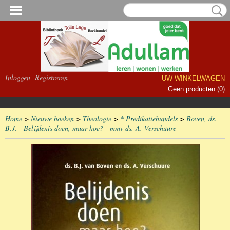
Inloggen
Registreren
UW WINKELWAGEN
Geen producten
(0)
Home
>
Nieuwe boeken
>
Theologie
>
* Predikatiebundels
>
Boven, ds.
B.J. - Belijdenis doen, maar hoe? - mmv ds. A. Verschuure