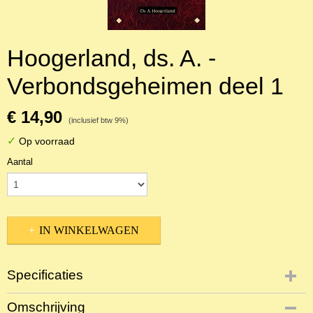
Hoogerland, ds. A. -
Verbondsgeheimen deel 1
€ 14,90
(inclusief btw 9%)
✓
Op voorraad
Aantal
IN WINKELWAGEN
Specificaties
Productcode
Omschrijving