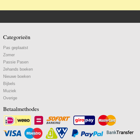
Categorieën
Pas geplaatst
Zomer
Passie Pasen
2ehands boeken
Nieuwe boeken
Bijbels
Muziek
Overige
Betaalmethodes