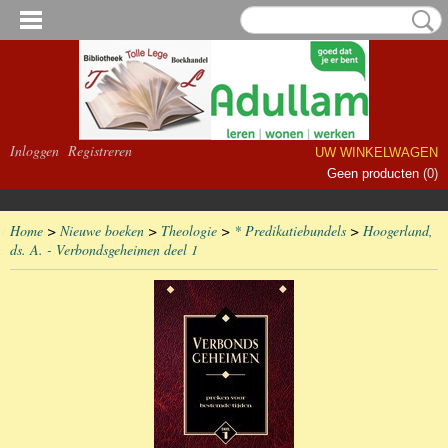
Inloggen
Registreren
UW WINKELWAGEN
Geen producten
(0)
Home
>
Nieuwe boeken
>
Theologie
>
* Predikatiebundels
>
Hoogerland,
ds. A. - Verbondsgeheimen deel 1