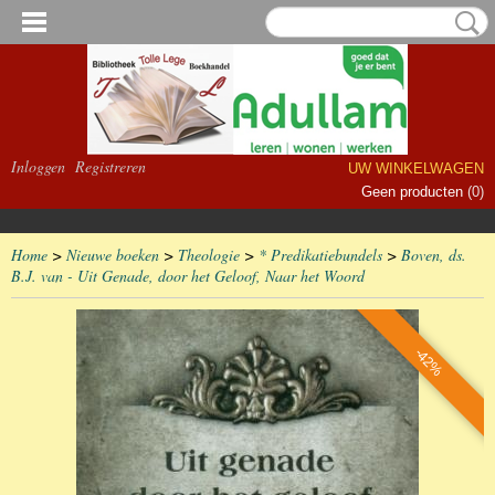
Inloggen
Registreren
UW WINKELWAGEN
Geen producten
(0)
Home
>
Nieuwe boeken
>
Theologie
>
* Predikatiebundels
>
Boven, ds.
B.J. van - Uit Genade, door het Geloof, Naar het Woord
-42%