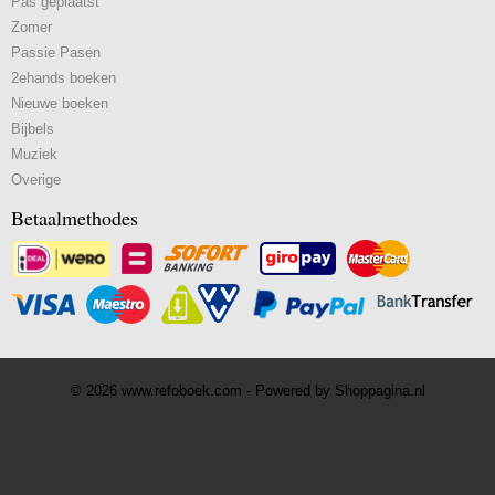
Pas geplaatst
Zomer
Passie Pasen
2ehands boeken
Nieuwe boeken
Bijbels
Muziek
Overige
Betaalmethodes
© 2026 www.refoboek.com - Powered by Shoppagina.nl