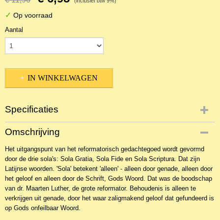
(inclusief btw 9%)
✓
Op voorraad
Aantal
IN WINKELWAGEN
Specificaties
Productcode
Omschrijving
NBKTPr-18399
Het uitgangspunt van het reformatorisch gedachtegoed wordt gevormd
EAN code
door de drie sola's: Sola Gratia, Sola Fide en Sola Scriptura. Dat zijn
9789055519439
Latijnse woorden. 'Sola' betekent 'alleen' - alleen door genade, alleen door
het geloof en alleen door de Schrift, Gods Woord. Dat was de boodschap
van dr. Maarten Luther, de grote reformator. Behoudenis is alleen te
verkrijgen uit genade, door het waar zaligmakend geloof dat gefundeerd is
op Gods onfeilbaar Woord.