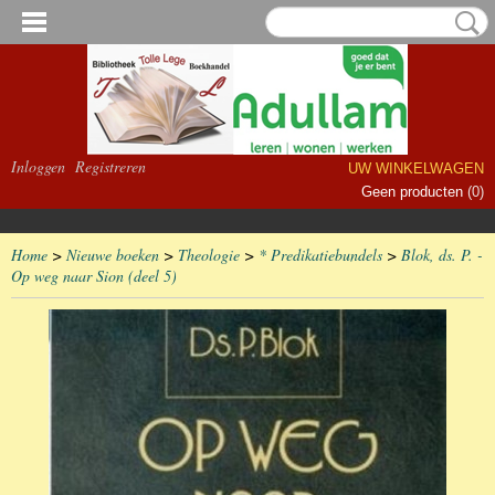
Inloggen
Registreren
UW WINKELWAGEN
Geen producten
(0)
Home
>
Nieuwe boeken
>
Theologie
>
* Predikatiebundels
>
Blok, ds. P. -
Op weg naar Sion (deel 5)