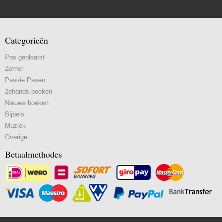
Categorieën
Pas geplaatst
Zomer
Passie Pasen
2ehands boeken
Nieuwe boeken
Bijbels
Muziek
Overige
Betaalmethodes