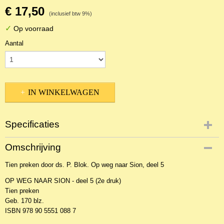
€ 17,50
(inclusief btw 9%)
✓
Op voorraad
Aantal
IN WINKELWAGEN
Specificaties
Productcode
Omschrijving
NBKTPr-18782
Tien preken door ds. P. Blok. Op weg naar Sion, deel 5
EAN code
9789055510887
OP WEG NAAR SION - deel 5 (2e druk)
Tien preken
Geb. 170 blz.
ISBN 978 90 5551 088 7