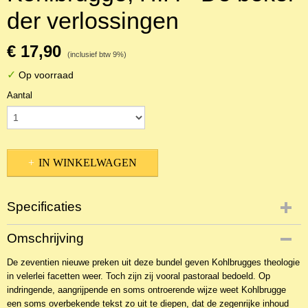
der verlossingen
€ 17,90
(inclusief btw 9%)
✓
Op voorraad
Aantal
IN WINKELWAGEN
Specificaties
Productcode
Omschrijving
NBKTPr-21640
De zeventien nieuwe preken uit deze bundel geven Kohlbrugges theologie
EAN code
in velerlei facetten weer. Toch zijn zij vooral pastoraal bedoeld. Op
9789033121913
indringende, aangrijpende en soms ontroerende wijze weet Kohlbrugge
een soms overbekende tekst zo uit te diepen, dat de zegenrijke inhoud