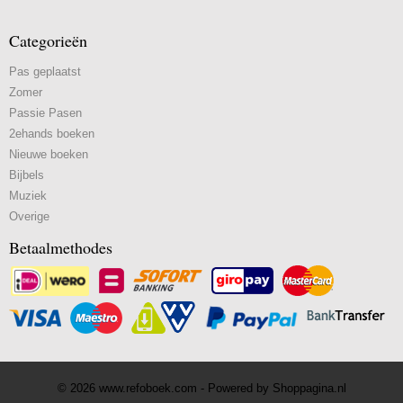
Categorieën
Pas geplaatst
Zomer
Passie Pasen
2ehands boeken
Nieuwe boeken
Bijbels
Muziek
Overige
Betaalmethodes
© 2026 www.refoboek.com - Powered by Shoppagina.nl