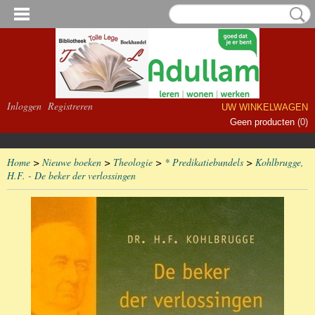
Inloggen
Registreren
UW WINKELWAGEN
Geen producten
(0)
Home
>
Nieuwe boeken
>
Theologie
>
* Predikatiebundels
>
Kohlbrugge,
H.F. - De beker der verlossingen