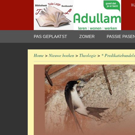
We
PAS GEPLAATST
ZOMER
PASSIE PASE
Home
>
Nieuwe boeken
>
Theologie
>
* Predikatiebundels