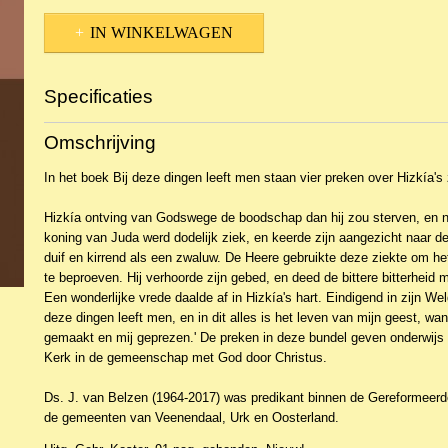
IN WINKELWAGEN
Specificaties
Productcode
NBKTPr-22535
Omschrijving
EAN code
9789463700276
In het boek
Bij deze dingen leeft men
staan vier preken over Hizkía's
Hizkía ontving van Godswege de boodschap dan hij zou sterven, en ni
koning van Juda werd dodelijk ziek, en keerde zijn aangezicht naar d
duif en kirrend als een zwaluw. De Heere gebruikte deze ziekte om he
te beproeven. Hij verhoorde zijn gebed, en deed de bittere bitterhei
Een wonderlijke vrede daalde af in Hizkía's hart. Eindigend in zijn Weld
deze dingen leeft men, en in dit alles is het leven van mijn geest, wa
gemaakt en mij geprezen.' De preken in deze bundel geven onderwijs
Kerk in de gemeenschap met God door Christus.
Ds. J. van Belzen
(1964-2017) was predikant binnen de Gereformeer
de gemeenten van Veenendaal, Urk en Oosterland.