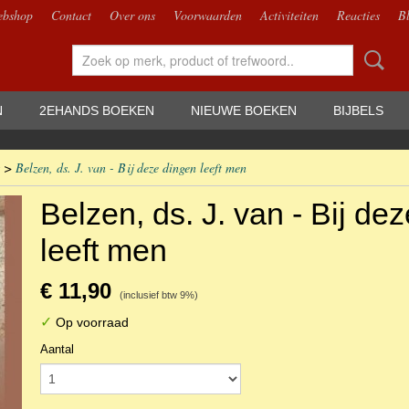
bshop
Contact
Over ons
Voorwaarden
Activiteiten
Reacties
B
N
2EHANDS BOEKEN
NIEUWE BOEKEN
BIJBELS
>
Belzen, ds. J. van - Bij deze dingen leeft men
Belzen, ds. J. van - Bij de
leeft men
€ 11,90
(inclusief btw 9%)
✓
Op voorraad
Aantal