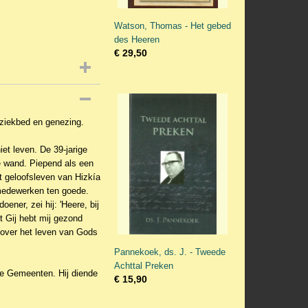
Watson, Thomas - Het gebed
des Heeren
€ 29,50
 ziekbed en genezing.
et leven. De 39-jarige
e wand. Piepend als een
t geloofsleven van Hizkía
d medewerken ten goede.
oener, zei hij: 'Heere, bij
nt Gij hebt mij gezond
 over het leven van Gods
Pannekoek, ds. J. - Tweede
Achttal Preken
de Gemeenten. Hij diende
€ 15,90