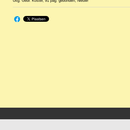
Uitg. Gebr. Koster, 91 pag. gebonden, Nieuw!