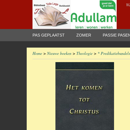
We
PAS GEPLAATST
ZOMER
PASSIE PASE
Home
>
Nieuwe boeken
>
Theologie
>
* Predikatiebundels