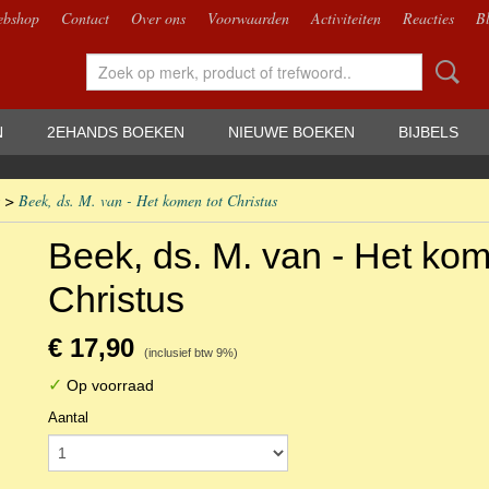
bshop
Contact
Over ons
Voorwaarden
Activiteiten
Reacties
B
N
2EHANDS BOEKEN
NIEUWE BOEKEN
BIJBELS
>
Beek, ds. M. van - Het komen tot Christus
Beek, ds. M. van - Het kom
Christus
€ 17,90
(inclusief btw 9%)
✓
Op voorraad
Aantal