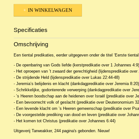
IN WINKELWAGEN
Specificaties
Productcode
NBKTPr-2479
Omschrijving
EAN code
9789057412158
Een tiental predikaties, eerder uitgegeven onder de titel ‘Eerste tiental
- De openbaring van Gods liefde (kerstpredikatie over 1 Johannes 4:9
- Het oproepen van ’t zwaard der gerechtigheid (lijdenspredikatie over
- De strijdende Held (lijdenspredikatie over Lukas 22:44-48)
- Jeremia’s belijdenis en klacht (dankdagpredikatie over Jeremia 8:20)
- Schrikkelijke, godonterende verwerping (dankdagpredikatie over Jer
- ’s Heeren boodschap aan de heidenen over Israël (predikatie over J
- Een bevoorrecht volk of geslacht (predikatie over Deuteronomium 32
- Een levende klacht om ’s Heeren gemeenschap (predikatie over Psa
- De voorgestelde prediking van dood en leven (predikatie over Johan
- Het komen tot Christus (predikatie over Johannes 6:44)
Uitgeverij Tarweakker, 244 pagina's gebonden. Nieuw!