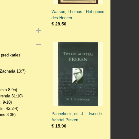
Watson, Thomas - Het gebed
des Heeren
€ 29,50
 predikaties’.
)
 Zacharia 13:7)
emia 8:9b)
eremia 31:10)
: 9-10)
lm 42:2-4)
Pannekoek, ds. J. - Tweede
nes 3:36)
Achttal Preken
€ 15,90