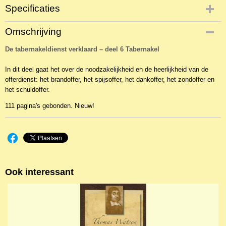
Specificaties
Productcode
Omschrijving
NBKTPr-3094
De tabernakeldienst verklaard – deel 6 Tabernakel
EAN code
9789055515646
In dit deel gaat het over de noodzakelijkheid en de heerlijkheid van de
offerdienst: het brandoffer, het spijsoffer, het dankoffer, het zondoffer en
het schuldoffer.
111 pagina's gebonden. Nieuw!
Ook interessant