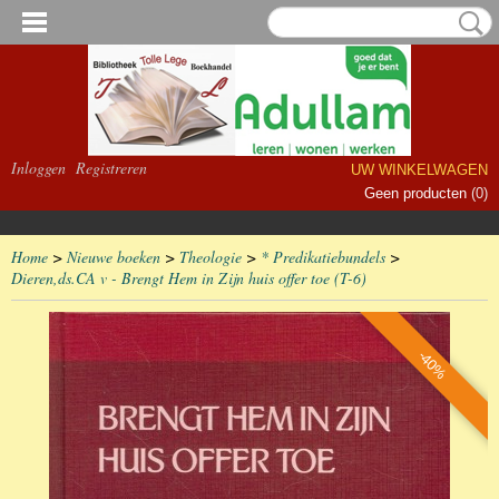
Inloggen
Registreren
UW WINKELWAGEN
Geen producten
(0)
Home
>
Nieuwe boeken
>
Theologie
>
* Predikatiebundels
>
Dieren,ds.CA v - Brengt Hem in Zijn huis offer toe (T-6)
-40%