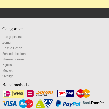
Categorieën
Pas geplaatst
Zomer
Passie Pasen
2ehands boeken
Nieuwe boeken
Bijbels
Muziek
Overige
Betaalmethodes