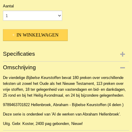
Aantal
IN WINKELWAGEN
Specificaties
Productcode
Omschrijving
NBKT-38972
De vierdelige
EAN code
Bijbelse Keurstoffen
bevat 180 preken over verschillende
teksten uit zowel het Oude als het Nieuwe Testament, 113 preken over
9789463701822
vrije stoffen, 18 ter gelegenheid van vastendagen en bid- en dankdagen,
Productcode leverancier
25 rond en bij het Heilig Avondmaal, en 24 bij bijzondere gelegenheden.
Gebr. Koster
9789463701822 Hellenbroek, Abraham - Bijbelse Keurstoffen (4 delen )
Deze serie is onderdeel van 'Al de werken van Abraham Hellenbroek'.
Uitg. Gebr. Koster, 2400 pag gebonden, Nieuw!