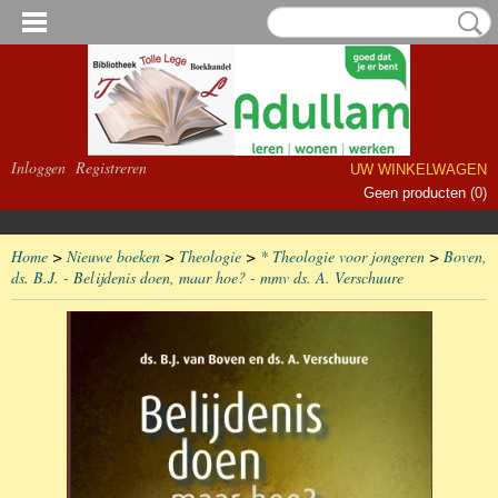
Inloggen
Registreren
UW WINKELWAGEN
Geen producten
(0)
Home
>
Nieuwe boeken
>
Theologie
>
* Theologie voor jongeren
>
Boven,
ds. B.J. - Belijdenis doen, maar hoe? - mmv ds. A. Verschuure