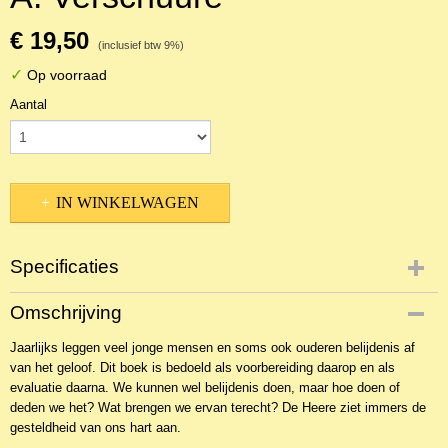
€ 19,50
(inclusief btw 9%)
✓
Op voorraad
Aantal
IN WINKELWAGEN
Specificaties
Productcode
Omschrijving
NBKTPr--16366
Jaarlijks leggen veel jonge mensen en soms ook ouderen belijdenis af
EAN code
van het geloof. Dit boek is bedoeld als voorbereiding daarop en als
9789461151018
evaluatie daarna. We kunnen wel belijdenis doen, maar hoe doen of
deden we het? Wat brengen we ervan terecht? De Heere ziet immers de
gesteldheid van ons hart aan.