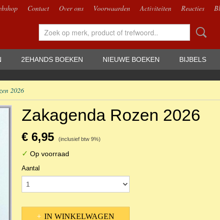
bshop
Contact
Over ons
Voorwaarden
Activiteiten
Reacties
B
N
2EHANDS BOEKEN
NIEUWE BOEKEN
BIJBELS
zen 2026
Zakagenda Rozen 2026
€ 6,95
(inclusief btw 9%)
✓
Op voorraad
Aantal
IN WINKELWAGEN