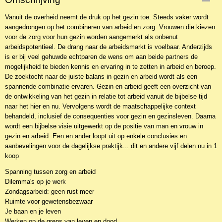
Vanuit de overheid neemt de druk op het gezin toe. Steeds vaker wordt
aangedrongen op het combineren van arbeid en zorg. Vrouwen die kiezen
voor de zorg voor hun gezin worden aangemerkt als onbenut
arbeidspotentieel. De drang naar de arbeidsmarkt is voelbaar. Anderzijds
is er bij veel gehuwde echtparen de wens om aan beide partners de
mogelijkheid te bieden kennis en ervaring in te zetten in arbeid en beroep.
De zoektocht naar de juiste balans in gezin en arbeid wordt als een
spannende combinatie ervaren. Gezin en arbeid geeft een overzicht van
de ontwikkeling van het gezin in relatie tot arbeid vanuit de bijbelse tijd
naar het hier en nu. Vervolgens wordt de maatschappelijke context
behandeld, inclusief de consequenties voor gezin en gezinsleven. Daarna
wordt een bijbelse visie uitgewerkt op de positie van man en vrouw in
gezin en arbeid. Een en ander loopt uit op enkele conclusies en
aanbevelingen voor de dagelijkse praktijk... dit en andere vijf delen nu in 1
koop
Spanning tussen zorg en arbeid
Dilemma's op je werk
Zondagsarbeid: geen rust meer
Ruimte voor gewetensbezwaar
Je baan en je leven
Werken op de grens van leven en dood