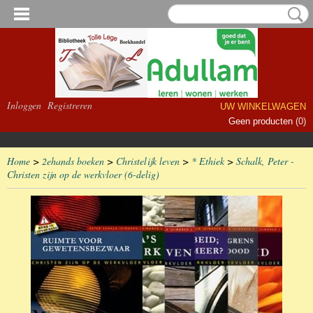
Inloggen
Registreren
UW WINKELWAGEN
Geen producten
(0)
Home
>
2ehands boeken
>
Christelijk leven
>
* Ethiek
>
Schalk, Peter -
Christen zijn op de werkvloer (6-delig)