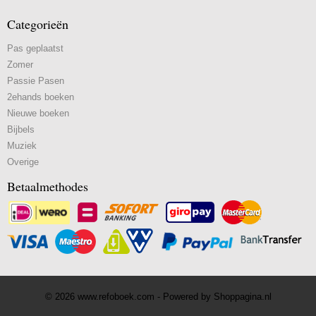
Categorieën
Pas geplaatst
Zomer
Passie Pasen
2ehands boeken
Nieuwe boeken
Bijbels
Muziek
Overige
Betaalmethodes
© 2026 www.refoboek.com - Powered by Shoppagina.nl