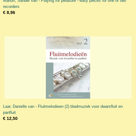
Marion, Sander van - Playing for pleasure - easy pieces for one or two
recorders
€ 8,96
Laar, Danielle van - Fluitmelodieen (2) bladmuziek voor dwarsfluit en
panfluit
€ 12,50