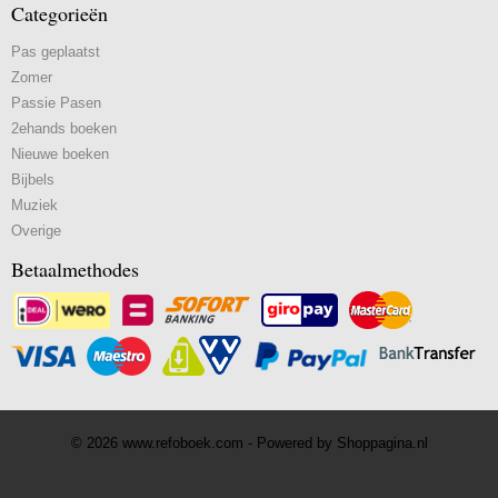
Categorieën
Pas geplaatst
Zomer
Passie Pasen
2ehands boeken
Nieuwe boeken
Bijbels
Muziek
Overige
Betaalmethodes
© 2026 www.refoboek.com - Powered by Shoppagina.nl