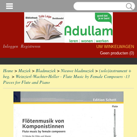
Inloggen
Registreren
UW WINKELWAGEN
Geen producten
(0)
Home
>
Muziek
>
Bladmuziek
>
Nieuwe bladmuziek
>
(solo)instrument +
beg.
>
Weinzierl-Wachter-Heller - Flute Music by Female Composers -13
Pieces for Flute and Piano