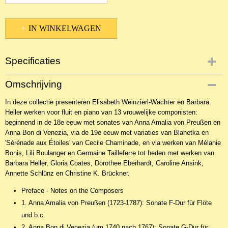
IN WINKELWAGEN
Specificaties
Productcode
Omschrijving
NBLNIn-24852
In deze collectie presenteren Elisabeth Weinzierl-Wächter en Barbara
EAN code
Heller werken voor fluit en piano van 13 vrouwelijke componisten:
9790001141147
beginnend in de 18e eeuw met sonates van Anna Amalia von Preußen en
Anna Bon di Venezia, via de 19e eeuw met variaties van Blahetka en
'Sérénade aux Étoiles' van Cecile Chaminade, en via werken van Mélanie
Bonis, Lili Boulanger en Germaine Tailleferre tot heden met werken van
Barbara Heller, Gloria Coates, Dorothee Eberhardt, Caroline Ansink,
Annette Schlünz en Christine K. Brückner.
Preface - Notes on the Composers
1. Anna Amalia von Preußen (1723-1787): Sonate F-Dur für Flöte
und b.c.
2. Anna Bon di Venezia (um 1740 nach 1767): Sonate G-Dur für