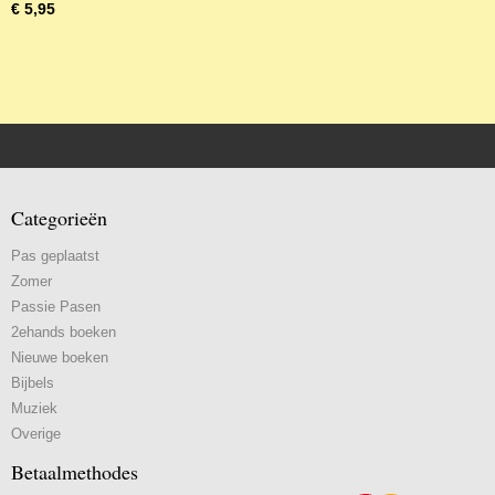
€ 5,95
Categorieën
Pas geplaatst
Zomer
Passie Pasen
2ehands boeken
Nieuwe boeken
Bijbels
Muziek
Overige
Betaalmethodes