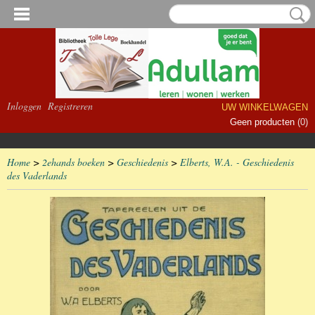
Inloggen
Registreren
UW WINKELWAGEN
Geen producten
(0)
Home
>
2ehands boeken
>
Geschiedenis
>
Elberts, W.A. - Geschiedenis
des Vaderlands