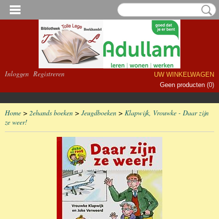
Inloggen
Registreren
UW WINKELWAGEN
Geen producten
(0)
Home
>
2ehands boeken
>
Jeugdboeken
>
Klapwijk, Vrouwke - Daar zijn
ze weer!