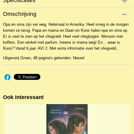
Specificaties
Productcode
Omschrijving
NBKJ-2119
Opa en oma zijn ver weg. Helemaal in Amerika. Heel vroeg in de morgen
EAN code
komen ze terug. Papa en mama en Daan en Koos halen opa en oma op.
9789089010391
Er is veel te zien op het vliegveld. Heel veel vliegtuigen. Mensen met
koffers. Een winkel met parfum. Ineens is mama weg! En… waar is
Koos? Vanaf 6 jaar. AVI 2. Met extra informatie over het vliegveld..
Uitgeverij Groen, 48 pagina's gebonden. Nieuw!
Ook interessant