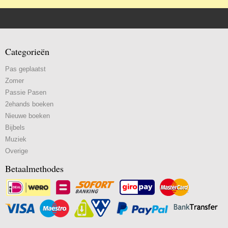
Categorieën
Pas geplaatst
Zomer
Passie Pasen
2ehands boeken
Nieuwe boeken
Bijbels
Muziek
Overige
Betaalmethodes