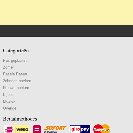
Categorieën
Pas geplaatst
Zomer
Passie Pasen
2ehands boeken
Nieuwe boeken
Bijbels
Muziek
Overige
Betaalmethodes