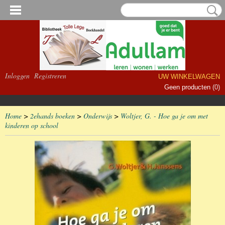
Inloggen
Registreren
UW WINKELWAGEN
Geen producten
(0)
Home
>
2ehands boeken
>
Onderwijs
>
Woltjer, G. - Hoe ga je om met
kinderen op school