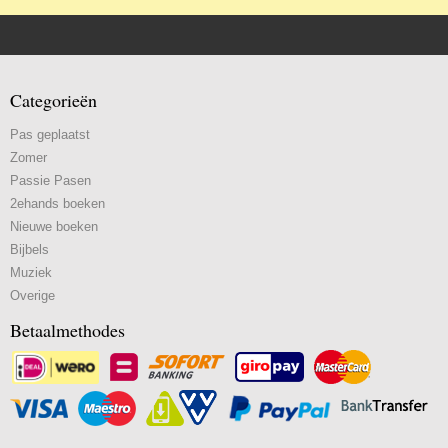
Categorieën
Pas geplaatst
Zomer
Passie Pasen
2ehands boeken
Nieuwe boeken
Bijbels
Muziek
Overige
Betaalmethodes