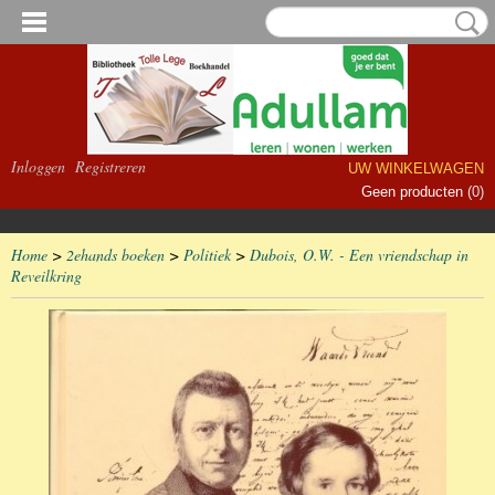
Inloggen
Registreren
UW WINKELWAGEN
Geen producten
(0)
Home
>
2ehands boeken
>
Politiek
>
Dubois, O.W. - Een vriendschap in
Reveilkring