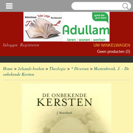
Inloggen
Registreren
UW WINKELWAGEN
Geen producten
(0)
Home
>
2ehands boeken
>
Theologie
>
* Diversen
>
Mastenbroek, J. - De
onbekende Kersten