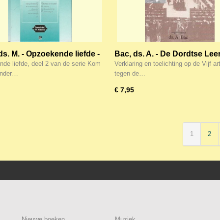
ds. M. - Opzoekende liefde -
Bac, ds. A. - De Dordtse Lee
 van de serie Kom en Zie
(282 pag.)
de liefde, deel 2 van de serie Kom
Verklaring en toelichting op de Vijf ar
onder…
tegen de…
€ 7,95
1
2
Nieuwe boeken
Muziek