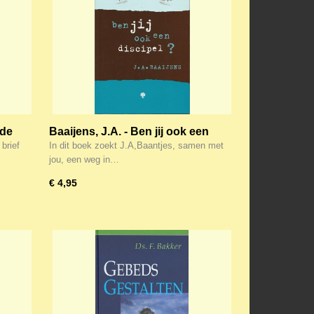
 de
Baaijens, J.A. - Ben jij ook een
discipel?
brief
In dit boek zoekt J.A,Baantjes, samen met
jou, een weg in…
€ 4,95