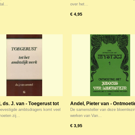
tal…
over het…
€ 4,95
 ds. J. van - Toegerust tot
Andel, Pieter van - Ontmoet
btelijk werk
Jodocus van Lodenstein
evestigde ambtsdragers komt veel
De samensteller van deze bloemlezin
moeten zij…
werken van Van…
€ 3,95