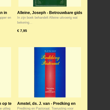
n in
Alleine, Joseph - Betrouwbare gids
naar de hemel
apper en
In zijn boek behandelt Alleine uitvoerig wat
bekering…
€ 7,95
n op te
Amstel, ds. J. van - Predking en
Pastoraat
 uitleg
Prediking en Pastoraat. Toerusting voor