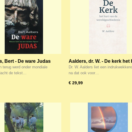
s, Bert - De ware Judas
Aalders, dr. W. - De kerk het 
van de wereldgeschiedenis
en terug werd onder mondiale
Dr. W. Aalders liet een indrukwekken
acht de tekst…
na dat ook voor…
€ 29,99