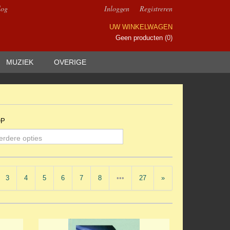
log
Inloggen
Registreren
UW WINKELWAGEN
Geen producten
(0)
MUZIEK
OVERIGE
OP
erdere opties
3
4
5
6
7
8
•••
27
»