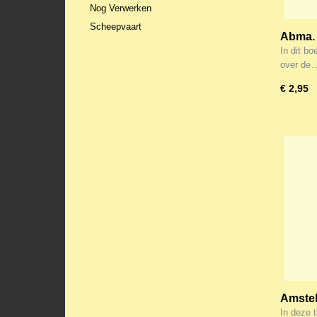
Nog Verwerken
Scheepvaart
Abma. 
In dit bo
over de
€ 2,95
Amstel,
kort
In deze 