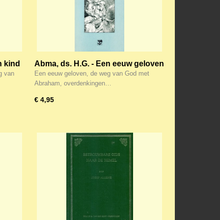
n kind
Abma, ds. H.G. - Een eeuw geloven
g van
Een eeuw geloven, de weg van God met
Abraham, overdenkingen…
€ 4,95