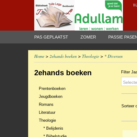
We
PAS GEPLAATST
ZOMER
PASSIE PASE
Home
>
2ehands boeken
>
Theologie
>
* Diversen
2ehands boeken
Filter Ja
Selecte
Prentenboeken
Jeugdboeken
Romans
Sorteer
Literatuur
Theologie
* Belijdenis
* Bijbelstudie