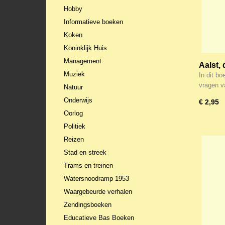
Hobby
Informatieve boeken
Koken
Koninklijk Huis
Management
Aalst, 
Muziek
wegen
In dit bo
vragen 
Natuur
Onderwijs
€ 2,95
Oorlog
Politiek
Reizen
Stad en streek
Trams en treinen
Watersnoodramp 1953
Waargebeurde verhalen
Zendingsboeken
Educatieve Bas Boeken