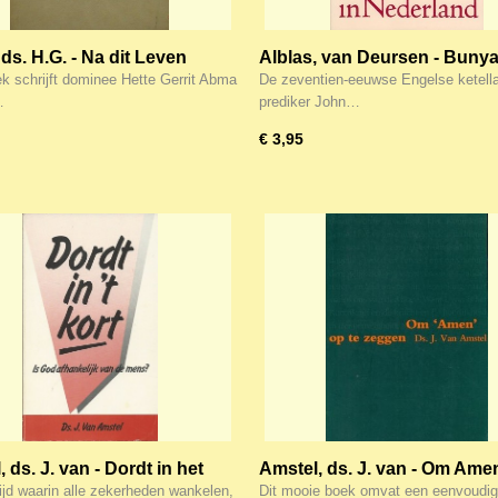
ds. H.G. - Na dit Leven
Alblas, van Deursen - Bunya
Nederland
ek schrijft dominee Hette Gerrit Abma
De zeventien-eeuwse Engelse ketell
…
prediker John…
€ 3,95
 ds. J. van - Dordt in het
Amstel, ds. J. van - Om Ame
zeggen
tijd waarin alle zekerheden wankelen,
Dit mooie boek omvat een eenvoudige