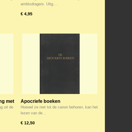
ambtsdragers. Uitg.…
€ 4,95
ing met
Apocriefe boeken
g uit de
Hoewel ze niet tot de canon behoren, kan het
lezen van de…
€ 12,50