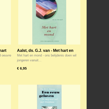
hart
Aalst, ds. G.J. van - Met hart en
mond
d oeuvre
Met hart en mond - ons belijdenis doen wil
jongeren vanuit…
€ 6,95