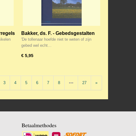
rregels
Bakker, ds. F. - Gebedsgestalten
tikelen
'De tollenaar hoefde niet te weten of zijn
gebed wel echt…
€ 5,95
3
4
5
6
7
8
•••
27
»
Betaalmethodes