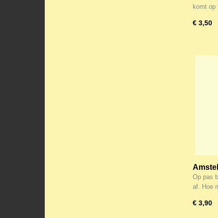
komt op 
€ 3,50
Amstel,
het am
Op pas b
af. Hoe 
€ 3,90