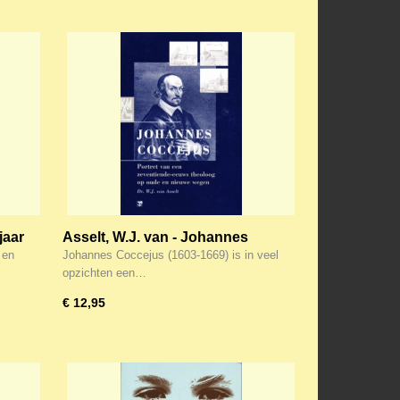
jaar
Asselt, W.J. van - Johannes
Coccejus
 en
Johannes Coccejus (1603-1669) is in veel
opzichten een…
€ 12,95