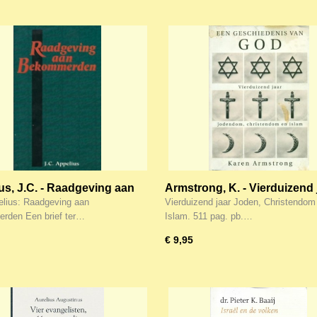
us, J.C. - Raadgeving aan
Armstrong, K. - Vierduizend 
merden
Joden, Christendom
elius: Raadgeving aan
Vierduizend jaar Joden, Christendom
rden Een brief ter…
Islam. 511 pag. pb.…
€ 9,95