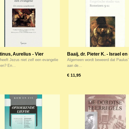
inus, Aurelius - Vier
Baaij, dr. Pieter K. - Israel en
listen, éen Evangelie
volken - Exegetische studie
eeft Jezus niet zelf een evangelie
Algemeen wordt beweerd dat Paulus’ 
Romeinen 9-11
ven? En…
aan de…
€ 11,95