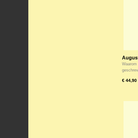
August
evange
Waarom h
geschre
€ 44,90