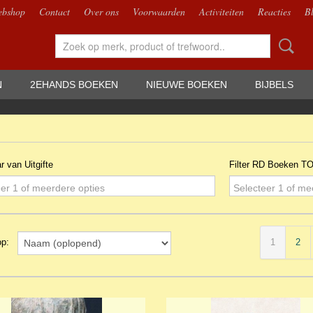
bshop
Contact
Over ons
Voorwaarden
Activiteiten
Reacties
B
N
2EHANDS BOEKEN
NIEUWE BOEKEN
BIJBELS
ar van Uitgifte
Filter RD Boeken T
er 1 of meerdere opties
Selecteer 1 of me
1
2
 op: