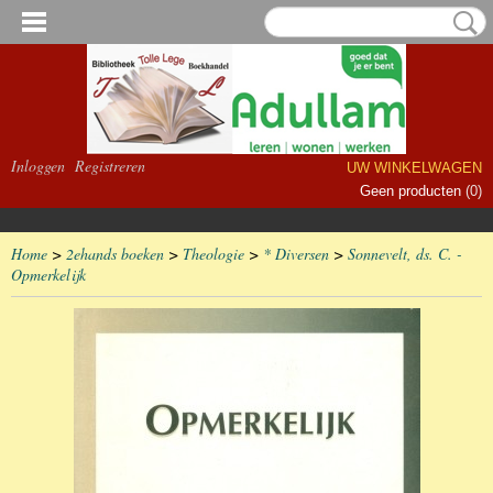
Inloggen
Registreren
UW WINKELWAGEN
Geen producten
(0)
Home
>
2ehands boeken
>
Theologie
>
* Diversen
>
Sonnevelt, ds. C. -
Opmerkelijk