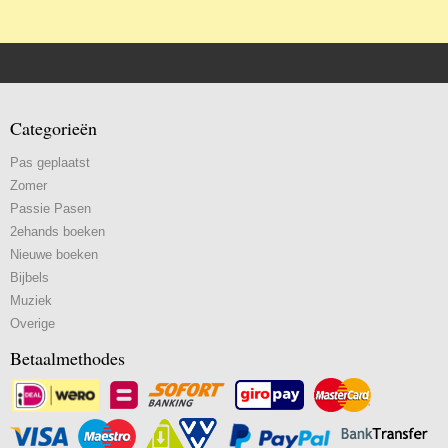
Categorieën
Pas geplaatst
Zomer
Passie Pasen
2ehands boeken
Nieuwe boeken
Bijbels
Muziek
Overige
Betaalmethodes