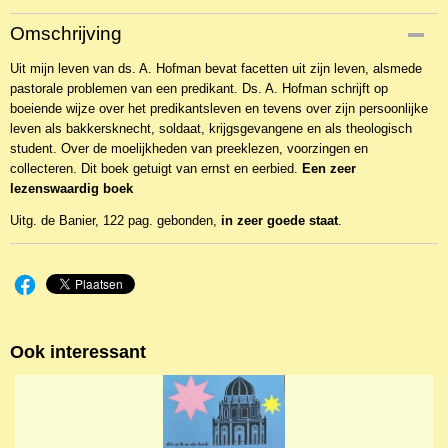
Productcode
Omschrijving
2BKT-20741
Uit mijn leven van ds. A. Hofman bevat facetten uit zijn leven, alsmede
EAN code
pastorale problemen van een predikant. Ds. A. Hofman schrijft op
9789033601934
boeiende wijze over het predikantsleven en tevens over zijn persoonlijke
leven als bakkersknecht, soldaat, krijgsgevangene en als theologisch
student. Over de moelijkheden van preeklezen, voorzingen en
collecteren. Dit boek getuigt van ernst en eerbied.
Een zeer
lezenswaardig boek
Uitg. de Banier, 122 pag. gebonden,
in zeer goede staat
.
Ook interessant