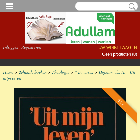
Inloggen
Registreren
UW WINKELWAGEN
Geen producten
(0)
Home
>
2ehands boeken
>
Theologie
>
* Diversen
>
Hofman, ds. A. - Uit
mijn leven
-50%