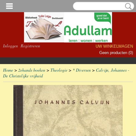
Inloggen
Registreren
UW WINKELWAGEN
Geen producten
(0)
Home
>
2ehands boeken
>
Theologie
>
* Diversen
>
Calvijn, Johannes -
De Christelijke vrijheid