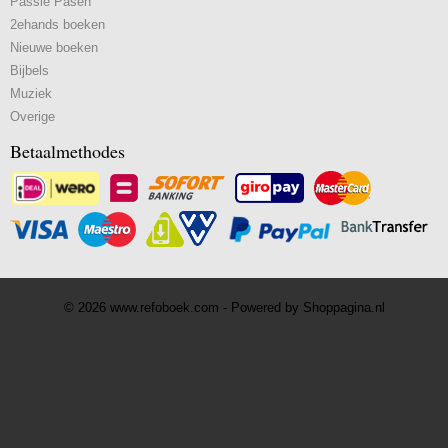
Passie Pasen
2ehands boeken
Nieuwe boeken
Bijbels
Muziek
Overige
Betaalmethodes
© 2026 www.refoboek.com - Powered by Shoppagina.nl