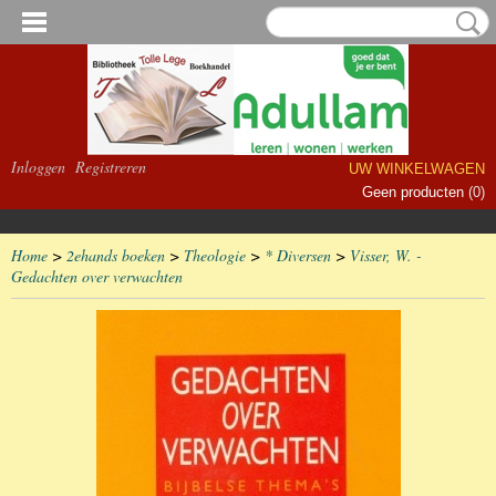
Inloggen
Registreren
UW WINKELWAGEN
Geen producten
(0)
Home
>
2ehands boeken
>
Theologie
>
* Diversen
>
Visser, W. -
Gedachten over verwachten