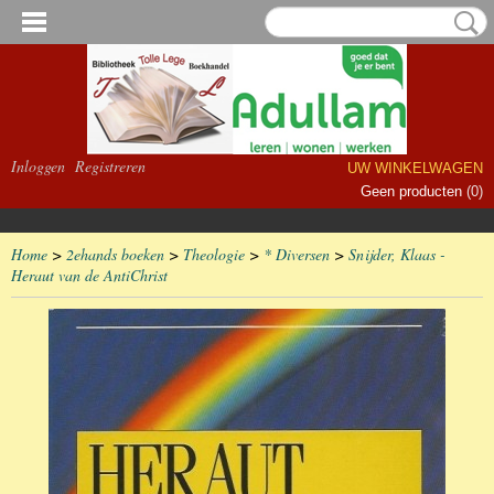
Inloggen
Registreren
UW WINKELWAGEN
Geen producten
(0)
Home
>
2ehands boeken
>
Theologie
>
* Diversen
>
Snijder, Klaas -
Heraut van de AntiChrist