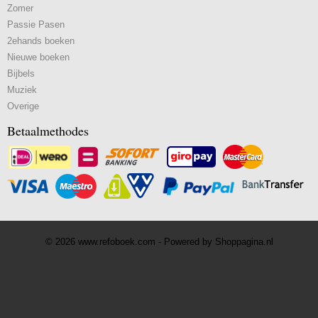
Zomer
Passie Pasen
2ehands boeken
Nieuwe boeken
Bijbels
Muziek
Overige
Betaalmethodes
© 2026 www.refoboek.com - Powered by Shoppagina.nl