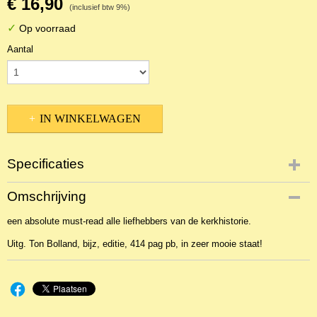
€ 16,90
(inclusief btw 9%)
✓
Op voorraad
Aantal
IN WINKELWAGEN
Specificaties
Productcode
Omschrijving
2BKT-20995
een absolute must-read alle liefhebbers van de kerkhistorie.
EAN code
9789070057121
Uitg. Ton Bolland, bijz, editie, 414 pag pb, in zeer mooie staat!
Productcode leverancier
Ton Bolland