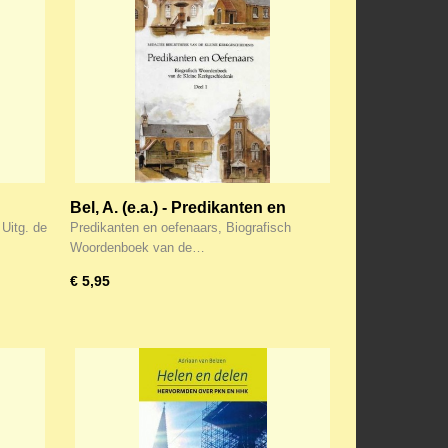
Bel, A. (e.a.) - Predikanten en
oefenaars (deel 1)
Uitg. de
Predikanten en oefenaars, Biografisch
Woordenboek van de…
€ 5,95