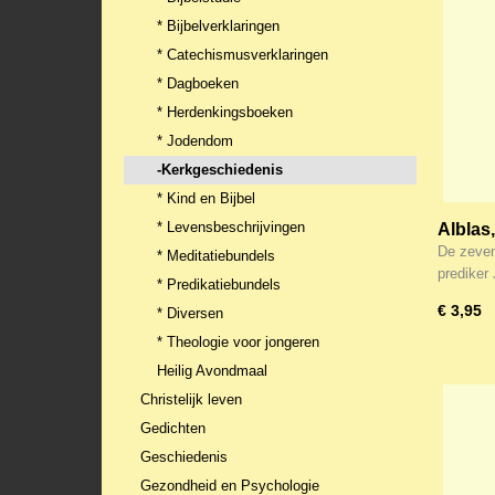
* Bijbelverklaringen
* Catechismusverklaringen
* Dagboeken
* Herdenkingsboeken
* Jodendom
-Kerkgeschiedenis
* Kind en Bijbel
* Levensbeschrijvingen
Alblas
Neder
De zeven
* Meditatiebundels
prediker
* Predikatiebundels
€ 3,95
* Diversen
* Theologie voor jongeren
Heilig Avondmaal
Christelijk leven
Gedichten
Geschiedenis
Gezondheid en Psychologie