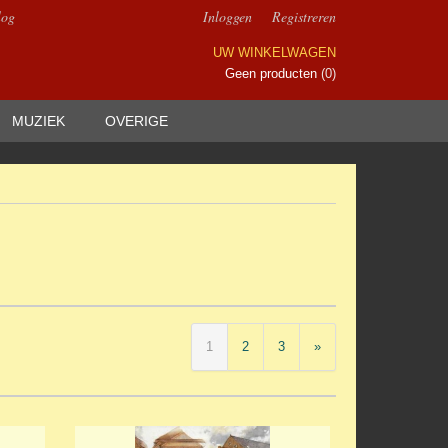
log
Inloggen
Registreren
UW WINKELWAGEN
Geen producten
(0)
MUZIEK
OVERIGE
1
2
3
»