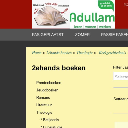
We
PAS GEPLAATST
ZOMER
PASSIE PASE
Home
>
2ehands boeken
>
Theologie
>
-Kerkgeschiedenis
2ehands boeken
Filter Ja
Selecte
Prentenboeken
Jeugdboeken
Romans
Sorteer
Literatuur
Theologie
* Belijdenis
* Bijbelstudie