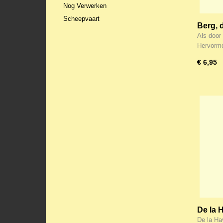
Nog Verwerken
Scheepvaart
Berg, d
Vuur (
Als door
Hervorm
€ 6,95
De la H
grens 
De la Hay