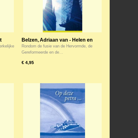
t
Belzen, Adriaan van - Helen en
delen
rkelijke
Rondom de fusie van de Hervormde, de
Gereformeerde en de…
€ 4,95