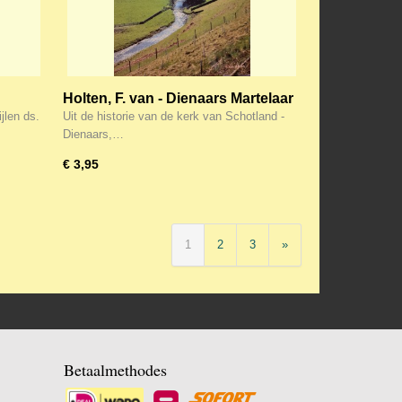
Holten, F. van - Dienaars Martelaar
Bevrijders (Uit de historie van de
jlen ds.
Uit de historie van de kerk van Schotland -
kerk van Schotland)
Dienaars,…
€ 3,95
1
2
3
»
Betaalmethodes