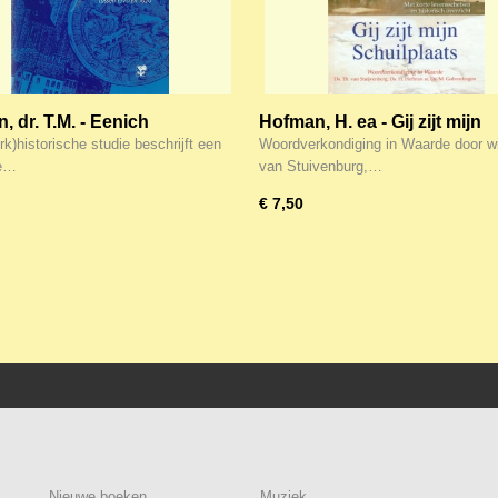
, dr. T.M. - Eenich
Hofman, H. ea - Gij zijt mijn
rdencken
Schuilplaats
k)historische studie beschrijft een
Woordverkondiging in Waarde door wi
te…
van Stuivenburg,…
€ 7,50
Nieuwe boeken
Muziek