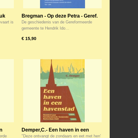
euk
Bregman - Op deze Petra - Geref.
Gem. Ambacht va 1931
vaart is
De geschiedenis van de Gereformeerde
gemeente te Hendrik Ido…
€ 15,90
in
Demper,C.- Een haven in een
havenstad (GG R'dam-Zuid)
erde
"Deze ontvangt de zondaars en eet met hen'