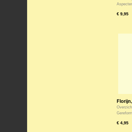
Limbur
Aspecte
€ 9,95
Florijn
dagen
Overzich
Gerefor
€ 4,95