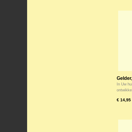
Gelder
Overbe
In Uw hu
ontwikke
€ 14,95