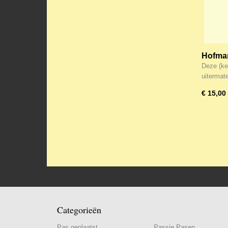
Hofman
Achte
Deze (ker
uiterma
€ 15,00
Categorieën
Pas geplaatst
Passie Pasen