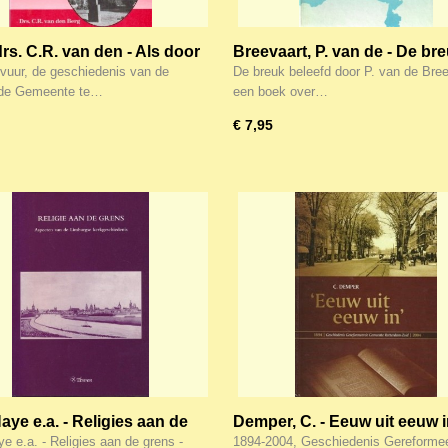
rs. C.R. van den - Als door
Breevaart, P. van de - De br
Zwijndrecht)
beleefd
 vuur, de geschiedenis van de
De breuk beleefd door P. van de Bree
de Gemeente te…
een boek over…
€ 7,95
aye e.a. - Religies aan de
Demper, C. - Eeuw uit eeuw 
- Aspecten van de
e e.a. - Religies aan de grens -
1894-2004, Geschiedenis Gereforme