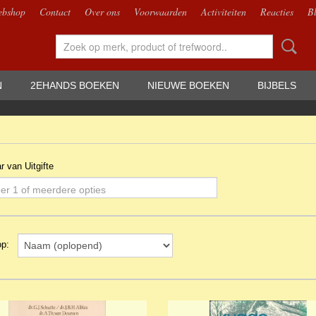
bshop
Contact
Over ons
Voorwaarden
Activiteiten
Reacties
B
N
2EHANDS BOEKEN
NIEUWE BOEKEN
BIJBELS
ar van Uitgifte
er 1 of meerdere opties
 op: