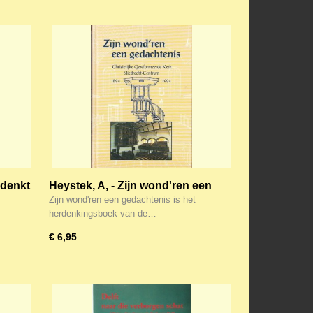
edenkt
Heystek, A, - Zijn wond'ren een
gedachtenis
Zijn wond'ren een gedachtenis is het
herdenkingsboek van de…
€ 6,95