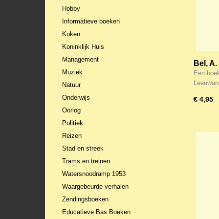
Hobby
Informatieve boeken
Koken
Koninklijk Huis
Management
Bel, A.
Muziek
binnen
Een boek
Leeuwar
Natuur
Onderwijs
€ 4,95
Oorlog
Politiek
Reizen
Stad en streek
Trams en treinen
Watersnoodramp 1953
Waargebeurde verhalen
Zendingsboeken
Educatieve Bas Boeken