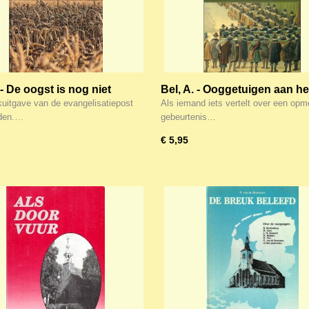
 - De oogst is nog niet
Bel, A. - Ooggetuigen aan he
 - Zaaien in Leeuwarden
woord
uitgave van de evangelisatiepost
Als iemand iets vertelt over een opme
den.…
gebeurtenis…
€ 5,95