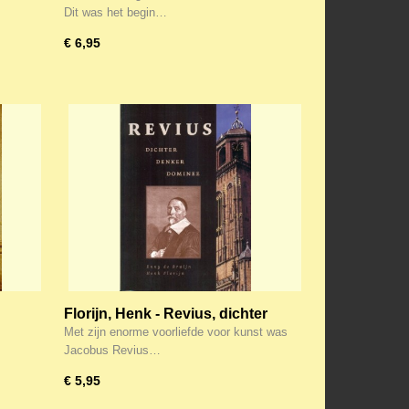
Dit was het begin…
€ 6,95
Florijn, Henk - Revius, dichter
denker dominee
Met zijn enorme voorliefde voor kunst was
Jacobus Revius…
€ 5,95