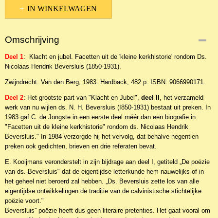
IN WINKELWAGEN
Omschrijving
Deel 1
: Klacht en jubel. Facetten uit de 'kleine kerkhistorie' rondom Ds.
Nicolaas Hendrik Beversluis (1850-1931).
Zwijndrecht: Van den Berg, 1983. Hardback, 482 p. ISBN: 9066990171.
Deel 2
: Het grootste part van "Klacht en Jubel",
deel II
, het verzameld
werk van nu wijlen ds. N. H. Beversluis (I850-1931) bestaat uit preken. In
1983 gaf C. de Jongste in een eerste deel méér dan een biografie in
"Facetten uit de kleine kerkhistorie" rondom ds. Nicolaas Hendrik
Beversluis." In 1984 verzorgde hij het vervolg, dat behalve negentien
preken ook gedichten, brieven en drie referaten bevat.
E. Kooijmans veronderstelt in zijn bijdrage aan deel I, getiteld „De poëzie
van ds. Beversluis" dat de eigentijdse letterkunde hem nauwelijks of in
het geheel niet beroerd zal hebben. „Ds. Beversluis zette los van alle
eigentijdse ontwikkelingen de traditie van de calvinistische stichtelijke
poëzie voort."
Beversluis'' poëzie heeft dus geen literaire pretenties. Het gaat vooral om