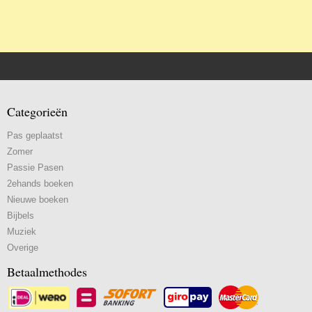
Categorieën
Pas geplaatst
Zomer
Passie Pasen
2ehands boeken
Nieuwe boeken
Bijbels
Muziek
Overige
Betaalmethodes