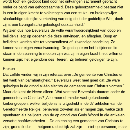
wordt toch elk gedoopt kind door het ontvangen sacrament gebracht
onder de band van gehoorzaamheid. Deze gehoorzaamheid bestaat niet
in een in eigen kracht te volbrengen van een stuks- en broksgewijze
slaafachtige uiterlijke verrichting van enig deel der goddelijke Wet, doch
zij is een Evangelische geloofsgehoorzaamheid."
Wij zien dus hoe Beversluis de volle verantwoordelijkheid van doop en
belijdenis legt op degenen die deze ontvingen, en aflegden. Doop en
belijdenis worden niet tot vormendienst of uitwendige handeling. Ze
komen voor eigen verantwoording. De gedoopte en het belijdende lid
staan in de spanning te moeten zijn wat zij in eigen kracht niet willen en
kunnen zijn: het eigendom des Heeren. Zij behoren gelovigen te zijn.
Preken
Dat zelfde vinden wij in zijn referaat over „De gemeente van Christus en
het werk van barmhartigheid." Beversluis weet heel goed dat „de ware
gelovigen in de grond alléén slechts de gemeente van Christus vormen."
Maar die kent de Heere alleen. Wat verstaat Beversluis daarom onder de
gemeente van Christus? „Alle meer of minder vast gefundeerde
kerkengroepen, welker belijdenis is uitgedrukt in de 37 artikelen van de
Gereformeerde Religie; benevens zovelen als er mogen zijn, welke zich
openbaren als belijders van de op grond van Gods Woord in die artikelen
vervatte hoofdwaarheden... De erkenning een gemeente van Christus te
zijn, grond ik dus — hetgeen u duidelijk zal zijn — niet op personen, maar