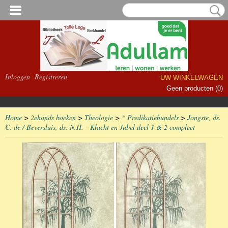
Inloggen
Registreren
UW WINKELWAGEN
Geen producten
(0)
Home
>
2ehands boeken
>
Theologie
>
* Predikatiebundels
>
Jongste, ds.
C. de / Beversluis, ds. N.H. - Klacht en Jubel deel 1 & 2 compleet