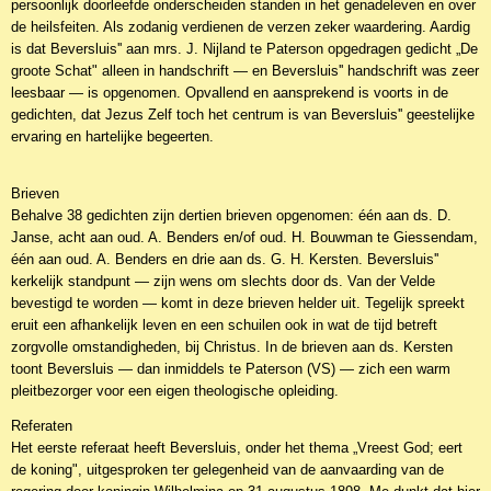
persoonlijk doorleefde onderscheiden standen in het genadeleven en over
de heilsfeiten. Als zodanig verdienen de verzen zeker waardering. Aardig
is dat Beversluis'' aan mrs. J. Nijland te Paterson opgedragen gedicht „De
groote Schat" alleen in handschrift — en Beversluis'' handschrift was zeer
leesbaar — is opgenomen. Opvallend en aansprekend is voorts in de
gedichten, dat Jezus Zelf toch het centrum is van Beversluis'' geestelijke
ervaring en hartelijke begeerten.
Brieven
Behalve 38 gedichten zijn dertien brieven opgenomen: één aan ds. D.
Janse, acht aan oud. A. Benders en/of oud. H. Bouwman te Giessendam,
één aan oud. A. Benders en drie aan ds. G. H. Kersten. Beversluis''
kerkelijk standpunt — zijn wens om slechts door ds. Van der Velde
bevestigd te worden — komt in deze brieven helder uit. Tegelijk spreekt
eruit een afhankelijk leven en een schuilen ook in wat de tijd betreft
zorgvolle omstandigheden, bij Christus. In de brieven aan ds. Kersten
toont Beversluis — dan inmiddels te Paterson (VS) — zich een warm
pleitbezorger voor een eigen theologische opleiding.
Referaten
Het eerste referaat heeft Beversluis, onder het thema „Vreest God; eert
de koning", uitgesproken ter gelegenheid van de aanvaarding van de