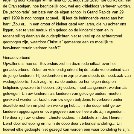
regering door koningin Wilhelmina op 31 augustus 1898. Me dunkt dat hier
de Oranjetelgen, hoe begrijpelijk ook, wel erg kritiekloos verheven worden.
De „schoolrede" ten bate van de eigen school in Grand Rapids van 29
april 1909 is nog hoogst actueel. Hij legt de indringende vraag aan het
hart: „Zou er... in een groter of kleiner getal van jaren, die nu achter ons
liggen, niet te veel nadruk zijn gelegd op de kinderplichten en in
tegenstelling daarvan de ouderplichten niet te veel op de achtergrond
gedrongen zijn, waardoor Christus'' gemeente een zo moeilijk te
herwinnen terrein verloren heeft?"
Genadeverbond
Opvallend is hoe ds. Beversluis zich in deze rede uitlaat over het
genadeverbond. Zeker en volmondig erkent hij de totale verlorenheid van
de jonge kinderen. Hij beklemtoont in zijn preken steeds de noodzaak van
wedergeboorte. Toch zegt hij, na de ouders op hun eigen doop en
belijdenis gewezen te hebben: „Gij ouders, moet aangemerkt worden als
gelovigen. En uw kinderen als kinderen van gelovige ouders moeten
gerekend worden uit kracht van uw eigen belijdenis te verkeren onder
dezelfde rechten en plichten welke gij hebt... In die doop hebt ge uw
kinderen opgedragen en overgegeven aan de Heere als Zijn eigendom.
Hierdoor zijn uw kinderen, christenouders, in dubbele zin des Heeren.
Eerst door schepping en nu in de doop door verbondshandeling... En
hoewel elke gedoopte niet gezegd kan worden een waar bondeling te zijn,