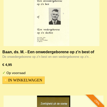
Baan, ds. M. - Een onwedergeborene op z'n best of
een wedergeborene op z'n slechtst
De onwedergeborene op z'n best en een wedergeborene op z'n…
€ 4,95
✓
Op voorraad
IN WINKELWAGEN
-29%