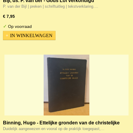
Bijl, ds. P. van der - Gods Lof verkondigd
P. van der Bijl | preken | schriftuitleg | tekstverklaring.…
€ 7,95
✓
Op voorraad
IN WINKELWAGEN
Binning, Hugo - Ettelijke gronden van de christelijke
religie
Duidelijk aangewezen en vooral op de praktijk toegepast,…