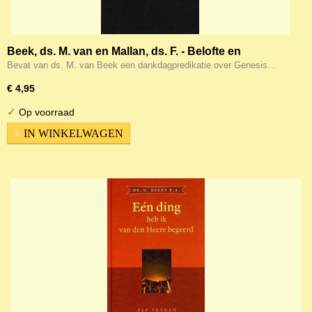
Beek, ds. M. van en Mallan, ds. F. - Belofte en
vervulling
Bevat van ds. M. van Beek een dankdagpredikatie over Genesis…
€ 4,95
✓
Op voorraad
IN WINKELWAGEN