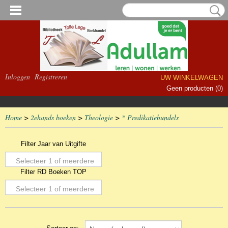
Inloggen
Registreren
UW WINKELWAGEN
Geen producten
(0)
Home
>
2ehands boeken
>
Theologie
>
* Predikatiebundels
Filter Jaar van Uitgifte
Selecteer 1 of meerdere
Filter RD Boeken TOP
opties
Selecteer 1 of meerdere
opties