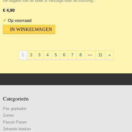
De uitgave van dit boek is verzorgd door de stichting…
€ 4,90
✓
Op voorraad
IN WINKELWAGEN
1
2
3
4
5
6
7
8
•••
11
»
Categorieën
Pas geplaatst
Zomer
Passie Pasen
2ehands boeken