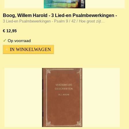
Boog, Willem Harold - 3 Lied-en Psalmbewerkingen -
Psalm 9 / 42 / Hoe groot zijt Gij
3 Lied-en Psalmbewerkingen - Psalm 9 / 42 / Hoe groot zijt…
€ 12,95
✓
Op voorraad
IN WINKELWAGEN