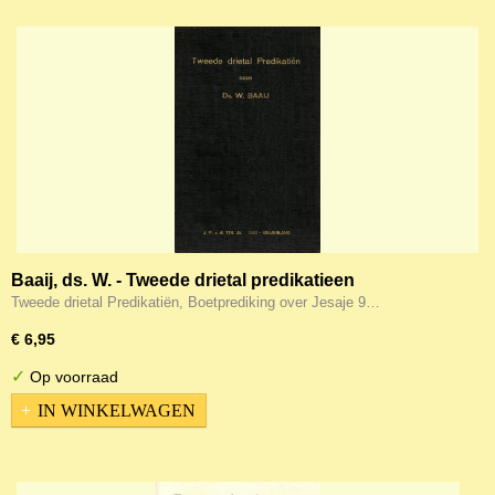
Baaij, ds. W. - Tweede drietal predikatieen
Tweede drietal Predikatiën, Boetprediking over Jesaje 9…
€ 6,95
✓
Op voorraad
IN WINKELWAGEN