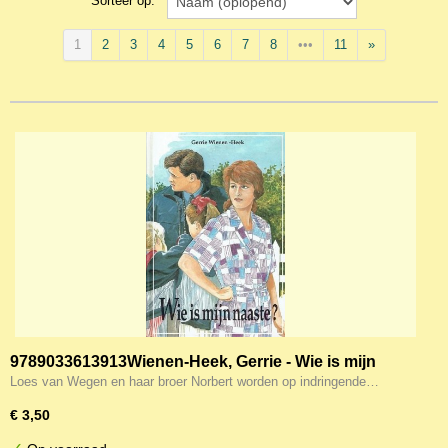
Sorteer op:
1
2
3
4
5
6
7
8
•••
11
»
9789033613913Wienen-Heek, Gerrie - Wie is mijn
naaste? 9789033613913
Loes van Wegen en haar broer Norbert worden op indringende…
€ 3,50