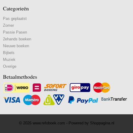
Categorieën
Pas geplaatst
Zomer
Passie Pasen
2ehands boeken
Nieuwe boeken
Bijbels
Muziek
Overige
Betaalmethodes
© 2026 www.refoboek.com - Powered by Shoppagina.nl