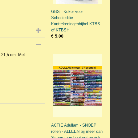
GBS - Koker voor
Schooleditie
Kanttekeningenbijbel KTBS
of KTBSH
€ 5,00
x 21,5 cm. Met
ACTIE Adullam - SNOEP
rollen - ALLEEN bij meer dan
25 euro aan boeken/muziek