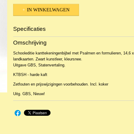
IN WINKELWAGEN
Specificaties
Productcode
NBy-1823
Omschrijving
EAN code
2222533104
Schooleditie kanttekeningenbijbel met Psalmen en formulieren, 14,6 
landkaarten. Zwart kunstleer, kleursnee.
Uitgave GBS, Statenvertaling.
KTBSH - harde kaft
Zetfouten en prijswijzigingen voorbehouden. Incl. koker
Uitg. GBS, Nieuw!