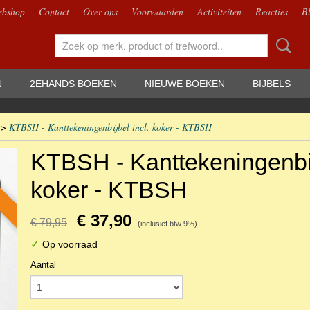
bshop
Contact
Over ons
Voorwaarden
Activiteiten
Reacties
B
N
2EHANDS BOEKEN
NIEUWE BOEKEN
BIJBELS
>
KTBSH - Kanttekeningenbijbel incl. koker - KTBSH
KTBSH - Kanttekeningenbij
koker - KTBSH
€ 37,90
€ 79,95
(inclusief btw 9%)
✓
Op voorraad
Aantal