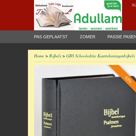
We
PAS GEPLAATST
ZOMER
PASSIE PASE
Home
>
Bijbels
>
GBS Schooleditie Kanttekeningenbijbels
-53%