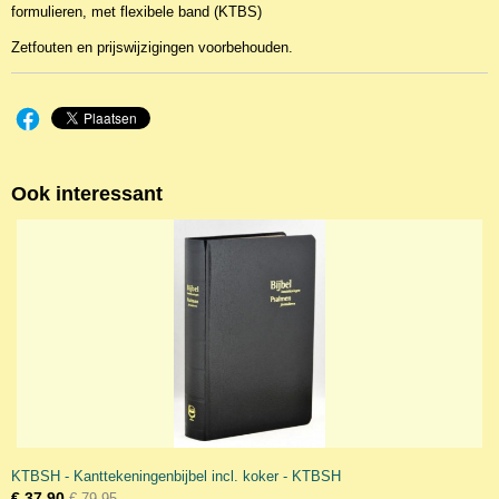
formulieren, met flexibele band (KTBS)
9782222538899
Zetfouten en prijswijzigingen voorbehouden.
Ook interessant
KTBSH - Kanttekeningenbijbel incl. koker - KTBSH
€ 37,90
€ 79,95