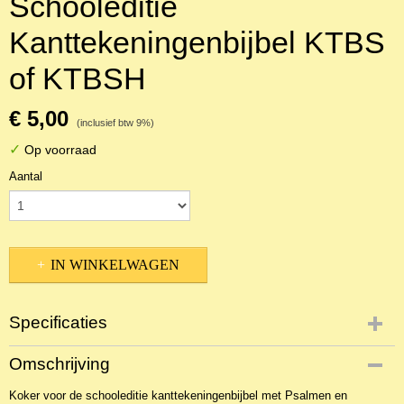
Schooleditie
Kanttekeningenbijbel KTBS
of KTBSH
€ 5,00
(inclusief btw 9%)
✓
Op voorraad
Aantal
IN WINKELWAGEN
Specificaties
Productcode
Omschrijving
NByDi-1825
Koker voor de schooleditie kanttekeningenbijbel met Psalmen en
EAN code