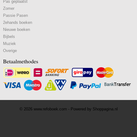
Pas geplaatst
Zomer
Passie Pasen
2ehands boeken
Nieuwe boeken
Bijbels
Muziek
Overige
Betaalmethodes
© 2026 www.refoboek.com - Powered by Shoppagina.nl