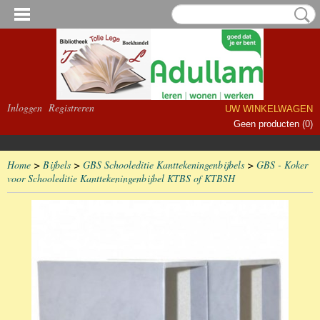
Inloggen
Registreren
UW WINKELWAGEN
Geen producten
(0)
Home
>
Bijbels
>
GBS Schooleditie Kanttekeningenbijbels
>
GBS - Koker
voor Schooleditie Kanttekeningenbijbel KTBS of KTBSH